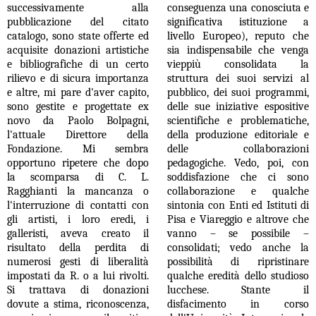
successivamente alla
conseguenza una conosciuta e
pubblicazione del citato
significativa istituzione a
catalogo, sono state offerte ed
livello Europeo), reputo che
acquisite donazioni artistiche
sia indispensabile che venga
e bibliografiche di un certo
vieppiù consolidata la
rilievo e di sicura importanza
struttura dei suoi servizi al
e altre, mi pare d'aver capito,
pubblico, dei suoi programmi,
sono gestite e progettate ex
delle sue iniziative espositive
novo da Paolo Bolpagni,
scientifiche e problematiche,
l'attuale Direttore della
della produzione editoriale e
Fondazione. Mi sembra
delle collaborazioni
opportuno ripetere che dopo
pedagogiche. Vedo, poi, con
la scomparsa di C. L.
soddisfazione che ci sono
Ragghianti la mancanza o
collaborazione e qualche
l'interruzione di contatti con
sintonia con Enti ed Istituti di
gli artisti, i loro eredi, i
Pisa e Viareggio e altrove che
galleristi, aveva creato il
vanno – se possibile –
risultato della perdita di
consolidati; vedo anche la
numerosi gesti di liberalità
possibilità di ripristinare
impostati da R. o a lui rivolti.
qualche eredità dello studioso
Si trattava di donazioni
lucchese. Stante il
dovute a stima, riconoscenza,
disfacimento in corso