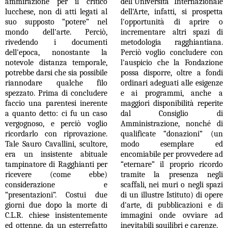
ammirazione per il critico
dell'Università Internazionale
lucchese, non di atti legati al
dell'Arte, infatti, si prospetta
suo supposto “potere” nel
l'opportunità di aprire o
mondo dell'arte. Perciò,
incrementare altri spazi di
rivedendo i documenti
metodologia ragghiantiana.
dell'epoca, nonostante la
Perciò voglio concludere con
notevole distanza temporale,
l'auspicio che la Fondazione
potrebbe darsi che sia possibile
possa disporre, oltre a fondi
riannodare qualche filo
ordinari adeguati alle esigenze
spezzato. Prima di concludere
e ai programmi, anche a
faccio una parentesi inerente
maggiori disponibilità reperite
a quanto detto: ci fu un caso
dal Consiglio di
vergognoso, e perciò voglio
Amministrazione, nonché di
ricordarlo con riprovazione.
qualificate “donazioni” (un
Tale Sauro Cavallini, scultore,
modo esemplare ed
era un insistente abituale
encomiabile per provvedere ad
tampinatore di Ragghianti per
“eternare” il proprio ricordo
ricevere (come ebbe)
tramite la presenza negli
considerazione e
scaffali, nei muri o negli spazi
“presentazioni”. Costui due
di un illustre Istituto) di opere
giorni due dopo la morte di
d'arte, di pubblicazioni e di
C.L.R. chiese insistentemente
immagini onde ovviare ad
ed ottenne, da un esterrefatto
inevitabili squilibri e carenze.