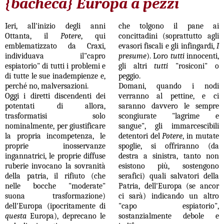
{bacheca} Europa a pezzi
Ieri, all'inizio degli anni
che tolgono
il pane ai
Ottanta, il
Potere
, qui
concittadini (soprattutto agli
emblematizzato da Craxi,
evasori fiscali e gli infingardi,
I
individuava il"capro
presume
). Loro
tutti
innocenti,
espiatorio" di tutti i problemi e
gli altri
tutti
"rosiconi" o
di tutte le sue inadempienze e,
peggio.
perché no, malversazioni.
Domani, quando i nodi
Oggi i diretti discendenti dei
verranno al pettine, e ci
potentati di allora,
saranno davvero le sempre
trasformatisi solo
scongiurate "lagrime e
nominalmente, per giustificare
sangue", gli immarcescibili
la propria incompetenza, le
detentori del
Potere
, in mutate
proprie inosservanze
spoglie, si offriranno (da
ingannatrici, le proprie diffuse
destra a sinistra, tanto non
ruberie invocano la sovranità
esistono più, sostengono
della patria, il rifiuto (che
serafici) quali salvatori della
nelle bocche "moderate"
Patria, dell'Europa (se ancor
suona trasformazione)
ci sarà) indicando un altro
dell'Europa (ipocritamente di
"capo espiatorio",
questa
Europa),
deprecano le
sostanzialmente debole e