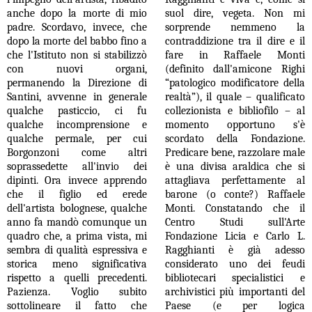
anche dopo la morte di mio
suol dire, vegeta. Non mi
padre. Scordavo, invece, che
sorprende nemmeno la
dopo la morte del babbo fino a
contraddizione tra il dire e il
che l'Istituto non si stabilizzò
fare in Raffaele Monti
con nuovi organi,
(definito dall'amicone Righi
permanendo la Direzione di
“patologico modificatore della
Santini, avvenne in generale
realtà”), il quale – qualificato
qualche pasticcio, ci fu
collezionista e bibliofilo – al
qualche incomprensione e
momento opportuno s'è
qualche permale, per cui
scordato della Fondazione.
Borgonzoni come altri
Predicare bene, razzolare male
soprassedette all'invio dei
è una divisa araldica che si
dipinti. Ora invece apprendo
attagliava perfettamente al
che il figlio ed erede
barone (o conte?) Raffaele
dell'artista bolognese, qualche
Monti. Constatando che il
anno fa mandò comunque un
Centro Studi sull'Arte
quadro che, a prima vista, mi
Fondazione Licia e Carlo L.
sembra di qualità espressiva e
Ragghianti è già adesso
storica meno significativa
considerato uno dei feudi
rispetto a quelli precedenti.
bibliotecari specialistici e
Pazienza. Voglio subito
archivistici più importanti del
sottolineare il fatto che
Paese (e per logica