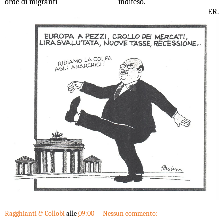
orde di migranti
indifeso.
F.R.
Ragghianti & Collobi
alle
09:00
Nessun commento: