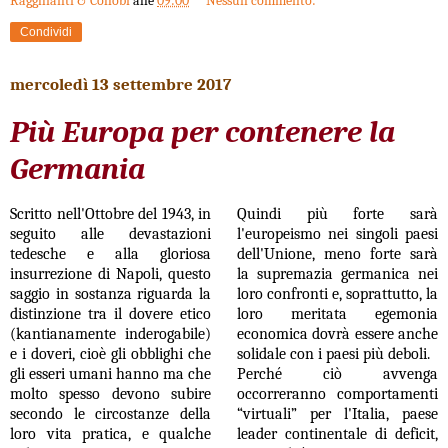
Ragghianti & Collobi
alle
09:00
Nessun commento:
Condividi
mercoledì 13 settembre 2017
Più Europa per contenere la
Germania
Scritto nell'Ottobre del 1943, in
Quindi più forte sarà
seguito alle devastazioni
l'europeismo nei singoli paesi
tedesche e alla gloriosa
dell'Unione, meno forte sarà
insurrezione di Napoli, questo
la supremazia germanica nei
saggio in sostanza riguarda la
loro confronti e, soprattutto, la
distinzione tra il dovere etico
loro meritata egemonia
(kantianamente inderogabile)
economica dovrà essere anche
e i doveri, cioè gli obblighi che
solidale con i paesi più deboli.
gli esseri umani hanno ma che
Perché ciò avvenga
molto spesso devono subire
occorreranno comportamenti
secondo le circostanze della
“virtuali” per l'Italia, paese
loro vita pratica, e qualche
leader continentale di deficit,