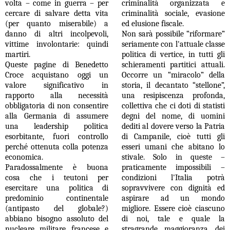
volta – come in guerra – per
criminalità organizzata e
cercare di salvare detta vita
criminalità sociale, evasione
(per quanto miserabile) a
ed elusione fiscale.
danno di altri incolpevoli,
Non sarà possibile “riformare”
vittime involontarie: quindi
seriamente con l'attuale classe
martiri.
politica di vertice, in tutti gli
Queste pagine di Benedetto
schieramenti partitici attuali.
Croce acquistano oggi un
Occorre un “miracolo” della
valore significativo in
storia, il decantato “stellone”,
rapporto alla necessità
una resipiscenza profonda,
obbligatoria di non consentire
collettiva che ci doti di statisti
alla Germania di assumere
degni del nome, di uomini
una leadership politica
dediti al dovere verso la Patria
esorbitante, fuori controllo
di Campanile, cioè tutti gli
perché ottenuta colla potenza
esseri umani che abitano lo
economica.
stivale. Solo in queste –
Paradossalmente è buona
praticamente impossibili –
cosa che i teutoni per
condizioni l'Italia potrà
esercitare una politica di
sopravvivere con dignità ed
predominio continentale
aspirare ad un mondo
(antipasto del globale?)
migliore. Essere cioè ciascuno
abbiano bisogno assoluto del
di noi, tale e quale la
nucleare militare francese e
stragrande maggioranza dei