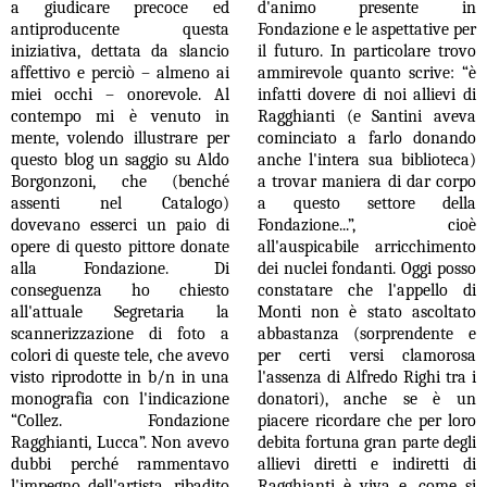
a giudicare precoce ed
d'animo presente in
antiproducente questa
Fondazione e le aspettative per
iniziativa, dettata da slancio
il futuro. In particolare trovo
affettivo e perciò – almeno ai
ammirevole quanto scrive: “è
miei occhi – onorevole. Al
infatti dovere di noi allievi di
contempo mi è venuto in
Ragghianti (e Santini aveva
mente, volendo illustrare per
cominciato a farlo donando
questo blog un saggio su Aldo
anche l'intera sua biblioteca)
Borgonzoni, che (benché
a trovar maniera di dar corpo
assenti nel Catalogo)
a questo settore della
dovevano esserci un paio di
Fondazione...”, cioè
opere di questo pittore donate
all'auspicabile arricchimento
alla Fondazione. Di
dei nuclei fondanti. Oggi posso
conseguenza ho chiesto
constatare che l'appello di
all'attuale Segretaria la
Monti non è stato ascoltato
scannerizzazione di foto a
abbastanza (sorprendente e
colori di queste tele, che avevo
per certi versi clamorosa
visto riprodotte in b/n in una
l'assenza di Alfredo Righi tra i
monografia con l'indicazione
donatori), anche se è un
“Collez. Fondazione
piacere ricordare che per loro
Ragghianti, Lucca”. Non avevo
debita fortuna gran parte degli
dubbi perché rammentavo
allievi diretti e indiretti di
l'impegno dell'artista, ribadito
Ragghianti è viva e, come si