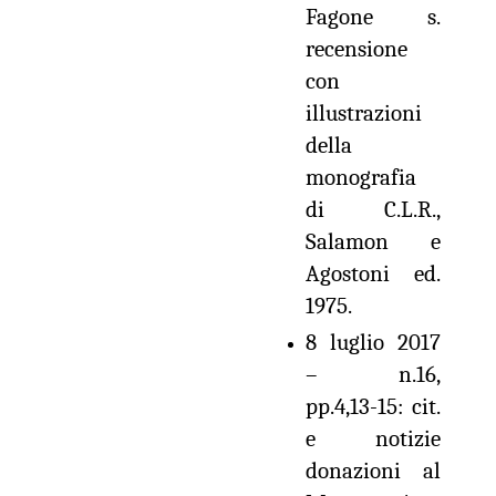
Fagone s.
recensione
con
illustrazioni
della
monografia
di C.L.R.,
Salamon e
Agostoni ed.
1975.
8 luglio 2017
– n.16,
pp.4,13-15: cit.
e notizie
donazioni al