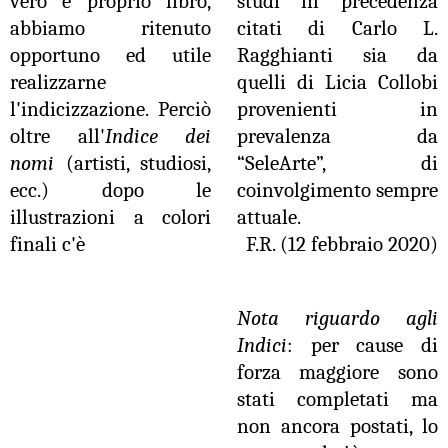
vero e proprio libro,
studi in precedenza
abbiamo ritenuto
citati di Carlo L.
opportuno ed utile
Ragghianti sia da
realizzarne
quelli di Licia Collobi
l'indicizzazione. Perciò
provenienti in
oltre all'
Indice dei
prevalenza da
nomi
(artisti, studiosi,
“SeleArte”, di
ecc.) dopo le
coinvolgimento sempre
illustrazioni a colori
attuale.
finali c'è
F.R. (12 febbraio 2020)
Nota riguardo agli
Indici
: per cause di
forza maggiore sono
stati completati ma
non ancora postati, lo