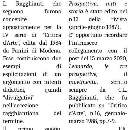
L. Ragghianti che
Prospettiva, miti e
seguono furono
storia
è stato edito nel
concepite
n.13 della rivista
appositamente per la
(aprile-giugno 1987).
IV serie di “Critica
E' opportuno ricordare
d'Arte”, edita dal 1984
l'intrinseco
da Panini di Modena.
collegamento con il
Esse costituiscono due
post del 15 marzo 2020,
esempi di
Leonardo, le tre
esplicitazioni di un
prospettive, il
argomento con intenti
movimento
, scritto
didattici, quindi
sempre da C.L.
“divulgativi”
Ragghianti, che fu
nell'accezione
pubblicato su “Critica
ragghiantiana del
d'Arte”, n.16, gennaio-
termine.
marzo 1988, pp.7-9.
Il primo saggio,
F.R.