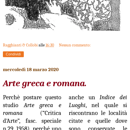
Ragghianti & Collobi
alle
16:30
Nessun commento:
Condividi
mercoledì 18 marzo 2020
Arte greca e romana.
Perchè postare questo
anche un
Indice dei
studio
Arte greca e
Luoghi
, nel quale si
romana
(“Critica
riscontrano le località
d'Arte”, fasc. speciale
citate e quelle dove
n.29, 1958), perché uno
sono conservate le