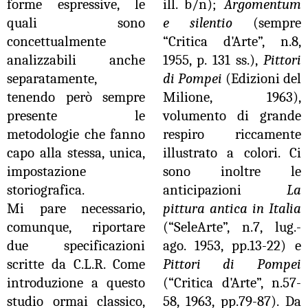
forme espressive, le
ill. b/n);
Argomentum
quali sono
e silentio
(sempre
concettualmente
“Critica d'Arte”, n.8,
analizzabili anche
1955, p. 131 ss.),
Pittori
separatamente,
di Pompei
(Edizioni del
tenendo però sempre
Milione, 1963),
presente le
volumento di grande
metodologie che fanno
respiro riccamente
capo alla stessa, unica,
illustrato a colori. Ci
impostazione
sono inoltre le
storiografica.
anticipazioni
La
Mi pare necessario,
pittura antica in Italia
comunque, riportare
(“SeleArte”, n.7, lug.-
due specificazioni
ago. 1953, pp.13-22) e
scritte da C.L.R. Come
Pittori di Pompei
introduzione a questo
(“Critica d'Arte”, n.57-
studio ormai classico,
58, 1963, pp.79-87). Da