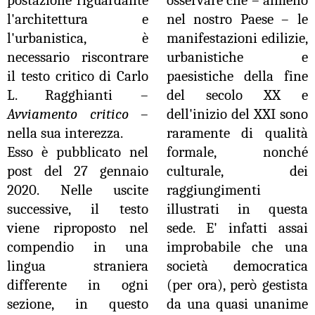
postazione riguardante
osservare che – almeno
l'architettura e
nel nostro Paese – le
l'urbanistica, è
manifestazioni edilizie,
necessario riscontrare
urbanistiche e
il testo critico di Carlo
paesistiche della fine
L. Ragghianti –
del secolo XX e
Avviamento critico
–
dell'inizio del XXI sono
nella sua interezza.
raramente di qualità
Esso è pubblicato nel
formale, nonché
post del 27 gennaio
culturale, dei
2020. Nelle uscite
raggiungimenti
successive, il testo
illustrati in questa
viene riproposto nel
sede. E' infatti assai
compendio in una
improbabile che una
lingua straniera
società democratica
differente in ogni
(per ora), però gestista
sezione, in questo
da una quasi unanime