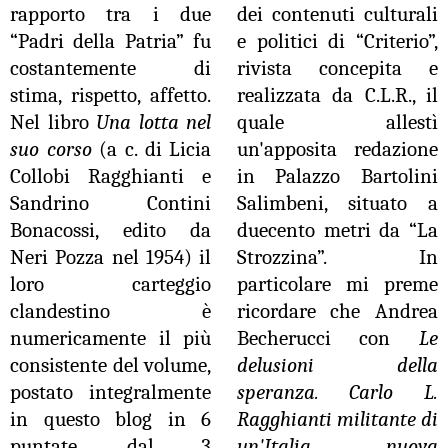
rapporto tra i due
dei contenuti culturali
“Padri della Patria” fu
e politici di “Criterio”,
costantemente di
rivista concepita e
stima, rispetto, affetto.
realizzata da C.L.R., il
Nel libro
Una lotta nel
quale allestì
suo corso
(a c. di Licia
un'apposita redazione
Collobi Ragghianti e
in Palazzo Bartolini
Sandrino Contini
Salimbeni, situato a
Bonacossi, edito da
duecento metri da “La
Neri Pozza nel 1954) il
Strozzina”. In
loro carteggio
particolare mi preme
clandestino è
ricordare che Andrea
numericamente il più
Becherucci con
Le
consistente del volume,
delusioni della
postato integralmente
speranza. Carlo L.
in questo blog in 6
Ragghianti militante di
puntate, dal 3
un'Italia nuova