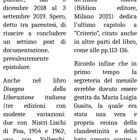
dicembre 2018 al 3
(Biblion editore,
settembre 2019. Spero,
Milano 2021) dedica
detto tra parentesi, di
l'ultimo capitolo a
riuscire a concludere
“Criterio”, citato anche
un settimo post di
in altre parti del libro,
documentazione,
come alle pp.113-116.
prevalentemente
Ricordo infine che in
epistolare.
primo tempo la
Anche nel libro
segreteria del mensile
Disegno della
avrebbe dovuto essere
Liberazione italiana
gestita da Maria Luigia
(tre edizioni con
Guaita, la quale era
modeste variazioni:
stata una vera e
due con Nistri-Lischi
propria eroina della
di Pisa, 1954 e 1962;
clandestinità e della
una con Vallecchi,
lotta armata contro i