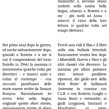
riassuntivi e, siccome erano
tradotti nella nostra bella
lingua, almeno a Rosetta e a
me – più tardi ad Anna –
attaccò il virus della loro
lettura (e qualche volta nel
tempo rilettura).
Nei primi anni dopo la guerra,
Perciò non vidi il film e il libro
ed anche saltuariamente dopo,
nella mia bulimia lettoriale
quando a Rosetta e a me si
francamente veniva ben dopo
unì il comprendonio del terzo
i
Miserabili
,
Guerra e Pace
e gli
fratello (n. 1946) la mamma ci
altri classici che divoravo. La
intratteneva qualche volta per
mamma poi allora palesava
divertirci – e tenerci uniti e
altre letture predilette
calmi al contempo – con
riposanti, dai giallo-neri della
racconti parafrasati delle
Série Noire di Gallimard
storie amene scritte da Damon
(interesse in comune con
Runyon. Naturalmente lei
C.L.R. e con Roberto Longhi o
aveva letto nella lingua
Anna Banti o entrambi), ai
originale queste
short stories
,
gialli Longanesi, Garzanti e
rigorosamente intrise di
slang
Mondadori, al proto