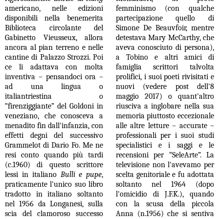
americano, nelle edizioni
femminismo (con qualche
disponibili nella benemerita
partecipazione quello di
Biblioteca circolante del
Simone De Beauvfoir, mentre
Gabinetto Vieusseux, allora
detestava Mary McCarthy, che
ancora al pian terreno e nelle
aveva conosciuto di persona),
cantine di Palazzo Strozzi. Poi
a Tobino e altri amici di
ce li adattava con molta
famiglia scrittori talvolta
inventiva – pensandoci ora –
prolifici, i suoi poeti rivisitati e
ad una lingua o
nuovi (vedere post dell'8
italiantriestina o
maggio 2017) o quant'altro
“firenziggiante” del Goldoni in
riusciva a inglobare nella sua
veneziano, che conosceva a
memoria piuttosto eccezionale
menadito fin dall'infanzia, con
alle altre letture – accurate –
effetti degni del successivo
professionali per i suoi studi
Grammelot di Dario Fo. Me ne
specialistici e i saggi e le
resi conto quando più tardi
recensioni per “SeleArte”. La
(c.1960) di questo scrittore
televisione non l'avevamo per
lessi in italiano
Bulli e pupe
,
scelta genitoriale e fu adottata
praticamente l'unico suo libro
soltanto nel 1964 (dopo
tradotto in italiano soltanto
l'omicidio di J.F.K.), quando
nel 1956 da Longanesi, sulla
con la scusa della piccola
scia del clamoroso successo
Anna (n.1956) che si sentiva