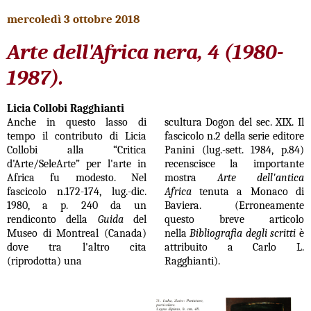
mercoledì 3 ottobre 2018
Arte dell'Africa nera, 4 (1980-
1987).
Licia Collobi Ragghianti
Anche in questo lasso di
scultura Dogon del sec. XIX. Il
tempo il contributo di Licia
fascicolo n.2 della serie editore
Collobi alla “Critica
Panini (lug.-sett. 1984, p.84)
d'Arte/SeleArte” per l'arte in
recenscisce la importante
Africa fu modesto. Nel
mostra
Arte dell'antica
fascicolo n.172-174, lug.-dic.
Africa
tenuta a Monaco di
1980, a p. 240 da un
Baviera. (Erroneamente
rendiconto della
Guida
del
questo breve articolo
Museo di Montreal (Canada)
nella
Bibliografia degli scritti
è
dove tra l'altro cita
attribuito a Carlo L.
(riprodotta) una
Ragghianti).