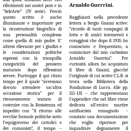
Arnaldo Guerrini.
riferimenti nei nostri post e in
“SeleArte” (IV serie). Perciò
questo scritto è anche
Ragghianti nella precedente
illuminante e importante per
lettera a Sergio Gnami scrive:
la ricostruzione biografica di
“ricordo di tanti compagni di
una personalità complessa
lotta e di amici intemerati e
come quella di mio padre. E'
coraggiosi che dopo il 1935 ho
altresì rilevante per i giudizi e
conosciuto e frequentato, a
le considerazioni politiche
cominciare dal mio carissimo
espressi con la tranquilla
Arnaldo Guerrini”. Per
categoricità del pensiero
curiosità allora ho acquistato
maturato dopo riflessioni
il libro di Gnami, giacché
severe. Purtroppo il qui citato
l'originale di cui scrive C.L.R. si
tempo per il quale “avremmo
trova nella Biblioteca della
dovuto attendere un'altra
Fondazione di Lucca. Alle pp.
occasione storica” per il
115-131 – che rappresentano
rinnovamento
tentato di
l'appendice che nel libro viene
costruire con la Resistenza ed
dedicata all'eroico martire
impedito con “il ritorno alle
antifascista romagnolo –
vecchie formule politiche sotto
constato una documentazione
l'equigoverno dei cattolici e
che voglio riportare per
dei comunisti”, il tempo –
inquadrare degnamente il