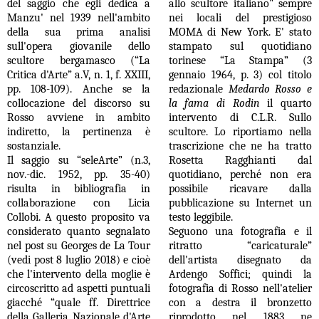
del saggio che egli dedica a
allo scultore italiano" sempre
Manzu' nel 1939 nell'ambito
nei locali del prestigioso
della sua prima analisi
MOMA di New York. E' stato
sull'opera giovanile dello
stampato sul quotidiano
scultore bergamasco (“La
torinese “La Stampa” (3
Critica d'Arte” a.V, n. 1, f. XXIII,
gennaio 1964, p. 3) col titolo
pp. 108-109). Anche se la
redazionale
Medardo Rosso e
collocazione del discorso su
la fama di Rodin
il quarto
Rosso avviene in ambito
intervento di C.L.R. Sullo
indiretto, la pertinenza è
scultore. Lo riportiamo nella
sostanziale.
trascrizione che ne ha tratto
Il saggio su “seleArte” (n.3,
Rosetta Ragghianti dal
nov.-dic. 1952, pp. 35-40)
quotidiano, perché non era
risulta in bibliografia in
possibile ricavare dalla
collaborazione con Licia
pubblicazione su Internet un
Collobi. A questo proposito va
testo leggibile.
considerato quanto segnalato
Seguono una fotografia e il
nel post su Georges de La Tour
ritratto “caricaturale”
(vedi post 8 luglio 2018) e cioè
dell'artista disegnato da
che l'intervento della moglie è
Ardengo Soffici; quindi la
circoscritto ad aspetti puntuali
fotografia di Rosso nell'atelier
giacché “quale ff. Direttrice
con a destra il bronzetto
della Galleria Nazionale d'Arte
riprodotto nel 1883 ne