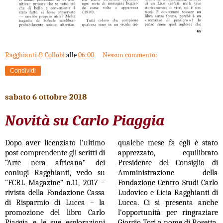
Ragghianti & Collobi
alle
06:00
Nessun commento:
Condividi
sabato 6 ottobre 2018
Novità su Carlo Piaggia
Dopo aver licenziato l'ultimo
qualche mese fa egli è stato
post comprendente gli scritti di
apprezzato, equilibrato
“Arte nera africana” dei
Presidente del Consiglio di
coniugi Ragghianti, vedo su
Amministrazione della
"FCRL Magazine” n.11, 2017 –
Fondazione Centro Studi Carlo
rivista della Fondazione Cassa
Ludovico e Licia Ragghianti di
di Risparmio di Lucca – la
Lucca. Ci si presenta anche
promozione del libro Carlo
l'opportunità per ringraziare
Piaggia e le sue esplorazioni
Giorgio Tori a nome di Rosetta,