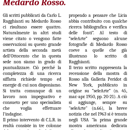
Medardo Rosso.
Gli scritti pubblicati da Carlo L.
propendo a pensare che Licia
Ragghianti su Medardo Rosso
abbia contribuito con qualche
ci risultano essere quattro.
ricerca bibliografica e verifica
Naturalmente in altri studi
delle fonti”. Al testo di
viene citato o vengono fatte
“seleArte” seguono alcune
osservazioni su questo grande
fotografie di Medardo Rosso
artista della seconda metà
coeve a quelle che già
dell'Ottocento che in questa
illustrano lo scritto di
sede non siamo in grado di
Ragghianti.
puntualizzare. Ciò perché la
Il terzo scritto rappresenta la
completezza di una ricerca
recensione della mostra di
siffatta richiede tempo ed
Rosso alla Galleria Peridot di
energie di cui non disponiamo.
New York, pubblicato in
Si tratta comunque di un
origine su “seleArte” (n. 45,
lavoro non impegnativo e
mar.-apr. 1950, pp. 20-21). A ciò
consueto per uno specisalista
si aggiunge, sempre su
che voglia effettuare
"seleArte" (n.66), la breve
l'indagine.
notizia che nel 1963 si è tenuta
Il primo intervento di C.L.R. in
negli USA "la prima grande
realtà consiste in tre colonne
mostra americana dedicata