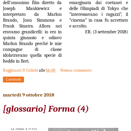
dell'omonimo film diretto da
emarginata dai coetanei e
Joseph Mankiewicz e
delle Olimpiadi di Tokyo che
interpretato da Marlon
“interessavano i ragazzi”, il
Brando, Joan Simmons e
“cinema” in casa fu accettato
Frank Sinatra. Allora noi
e accolto.
eravamo grandicelli: io ero in
F.R. (3 settembre 2018)
quinta ginnasio e odiavo
Marlon Brando perché le mie
compagne di classe
idolatravano quella specie di
bodda
in fieri.
Ragghianti & Collobi
alle
06:00
Nessun commento:
Condividi
martedì 9 ottobre 2018
[glossario] Forma (4)