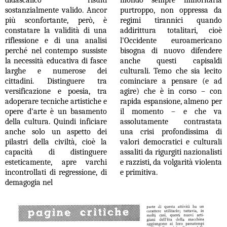
didascalico risulti
mondo sempre minoritaria
sostanzialmente valido. Ancor
purtroppo, non oppressa da
più sconfortante, però, è
regimi tirannici quando
constatare la validità di una
addirittura totalitari, cioè
riflessione e di una analisi
l'Occidente euroamericano
perché nel contempo sussiste
bisogna di nuovo difendere
la necessità educativa di fasce
anche questi capisaldi
larghe e numerose dei
culturali. Temo che sia lecito
cittadini. Distinguere tra
cominciare a pensare (e ad
versificazione e poesia, tra
agire) che è in corso – con
adoperare tecniche artistiche e
rapida espansione, almeno per
opere d'arte è un basamento
il momento – e che va
della cultura. Quindi inficiare
assolutamente contrastata
anche solo un aspetto dei
una crisi profondissima di
pilastri della civiltà, cioè la
valori democratici e culturali
capacità di distinguere
assaliti da rigurgiti nazionalisti
esteticamente, apre varchi
e razzisti, da volgarità violenta
incontrollati di regressione, di
e primitiva.
demagogia nel