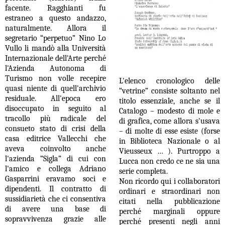
facente. Ragghianti fu
estraneo a questo andazzo,
naturalmente. Allora il
segretario “perpetuo” Nino Lo
Vullo li mandò alla Università
Internazionale dell'Arte perché
l'Azienda Autonoma di
Turismo non volle recepire
L'elenco cronologico delle
quasi niente di quell'archivio
“vetrine” consiste soltanto nel
residuale. All'epoca ero
titolo essenziale, anche se il
disoccupato in seguito al
Catalogo – modesto di mole e
tracollo più radicale del
di grafica, come allora s'usava
consueto stato di crisi della
– di molte di esse esiste (forse
casa editrice Vallecchi che
in Biblioteca Nazionale o al
aveva coinvolto anche
Vieusseux … ). Purtroppo a
l'azienda “Sigla” di cui con
Lucca non credo ce ne sia una
l'amico e collega Adriano
serie completa.
Gasparrini eravamo soci e
Non ricordo qui i collaboratori
dipendenti. Il contratto di
ordinari e straordinari non
sussidiarietà che ci consentiva
citati nella pubblicazione
di avere una base di
perché marginali oppure
sopravvivenza grazie alle
perché presenti negli anni