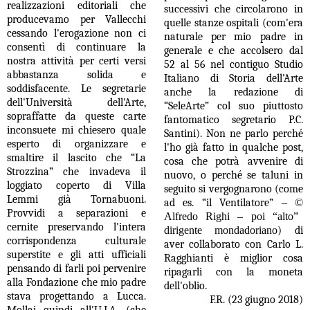
realizzazioni editoriali che
successivi che circolarono in
producevamo per Vallecchi
quelle stanze ospitali (com'era
cessando l'erogazione non ci
naturale per mio padre in
consentì di continuare la
generale e che accolsero dal
nostra attività per certi versi
52 al 56 nel contiguo Studio
abbastanza solida e
Italiano di Storia dell'Arte
soddisfacente. Le segretarie
anche la redazione di
dell'Università dell'Arte,
“SeleArte” col suo piuttosto
sopraffatte da queste carte
fantomatico segretario P.C.
inconsuete mi chiesero quale
Santini). Non ne parlo perché
esperto di organizzare e
l'ho già fatto in qualche post,
smaltire il lascito che “La
cosa che potrà avvenire di
Strozzina” che invadeva il
nuovo, o perché se taluni in
loggiato coperto di Villa
seguito si vergognarono (come
Lemmi già Tornabuoni.
ad es. “il Ventilatore”
–
©
Provvidi a separazioni e
Alfredo Righi – poi “alto”
cernite preservando l'intera
dirigente mondadoriano
) di
corrispondenza culturale
aver collaborato con Carlo L.
superstite e gli atti ufficiali
Ragghianti è miglior cosa
pensando di farli poi pervenire
ripagarli con la moneta
alla Fondazione che mio padre
dell'oblio.
stava progettando a Lucca.
F.R. (23 giugno 2018)
Mollai quindi all'U.I.A. (che