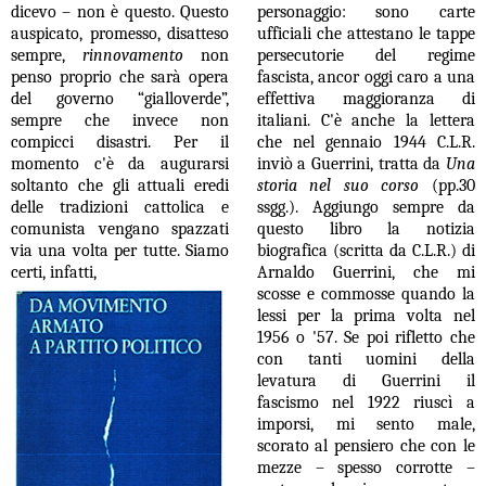
dicevo – non è questo. Questo
personaggio: sono carte
auspicato, promesso, disatteso
ufficiali che attestano le tappe
sempre,
rinnovamento
non
persecutorie del regime
penso proprio che sarà opera
fascista, ancor oggi caro a una
del governo “gialloverde”,
effettiva maggioranza di
sempre che invece non
italiani. C'è anche la lettera
compicci disastri. Per il
che nel gennaio 1944 C.L.R.
momento c'è da augurarsi
inviò a Guerrini, tratta da
Una
soltanto che gli attuali eredi
storia nel suo corso
(pp.30
delle tradizioni cattolica e
ssgg.). Aggiungo sempre da
comunista vengano spazzati
questo libro la notizia
via una volta per tutte. Siamo
biografica (scritta da C.L.R.) di
certi, infatti,
Arnaldo Guerrini, che mi
scosse e commosse quando la
lessi per la prima volta nel
1956 o '57. Se poi rifletto che
con tanti uomini della
levatura di Guerrini il
fascismo nel 1922 riuscì a
imporsi, mi sento male,
scorato al pensiero che con le
mezze – spesso corrotte –