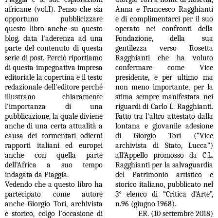
africane (vol.I). Penso che sia
Anna e Francesco Ragghianti
opportuno pubblicizzare
e di complimentarci per il suo
questo libro anche su questo
operato nei confronti della
blog, data l'aderenza ad una
Fondazione, della sua
parte del contenuto di questa
gentilezza verso Rosetta
serie di post. Perciò riportiamo
Ragghianti che ha voluto
di questa impegnativa impresa
confermare come Vice
editoriale la copertina e il testo
presidente, e per ultimo ma
redazionale dell'editore perché
non meno importante, per la
illustrano chiaramente
stima sempre manifestata nei
l'importanza di una
riguardi di Carlo L. Ragghianti.
pubblicazione, la quale diviene
Fatto tra l'altro attestato dalla
anche di una certa attualità a
lontana e giovanile adesione
causa dei tormentati odierni
di Giorgio Tori (“Vice
rapporti italiani ed europei
archivista di Stato, Lucca”)
anche con quella parte
all'Appello promosso da C.L.
dell'Africa a suo tempo
Ragghianti per la salvaguardia
indagata da Piaggia.
del Patrimonio artistico e
Vedendo che a questo libro ha
storico italiano, pubblicato nel
partecipato come autore
3° elenco di “Critica d'Arte”,
anche Giorgio Tori, archivista
n.96 (giugno 1968).
e storico, colgo l'occasione di
F.R. (10 settembre 2018)