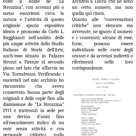
volte il nome de “La
Archivio a Lucca che ne sono
Strozzina”, con accenni più o
un certo numero, ma non
meno esaurienti circa la
quella qui citata.
natura e l'attività di questo
Quanto alle “conversazioni
originale spazio espositivo
critiche” non elencate ma
ideato e promosso da Carlo L.
avvenute, ne ignoro il numero
Ragghianti nell'ambito delle
e i contenuti; alcune di esse,
più ampie attività dello Studio
forse, possono essere
Italiano di Storia dell'Arte,
individuate nelle carte degli
anch'esso situato in Palazzo
oratori e da accenni indiretti o
Strozzi a Firenze al secondo
riferimenti nelle loro
piano nel lato che affaccia su
corrispondenze.
Via Tornabuoni. Verificando i
materiali nel mio archivio ho
riscontrato che avevo
conservato buona parte degli
originali o delle copie fino alla
dismissione de “La Strozzina”
1971 e trattenuti in sede per
una decina d'anni fino
all'esaurimento italico di un
ente senza attività e con
personale (ridotto) nulla