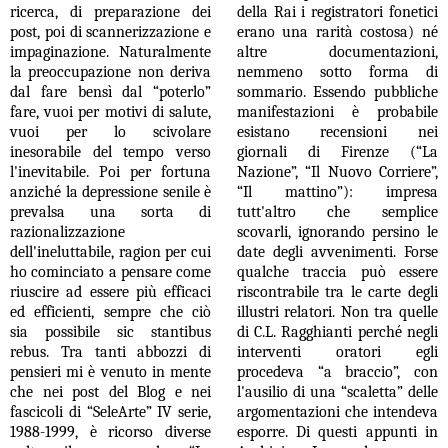
ricerca, di preparazione dei
della Rai i registratori fonetici
post, poi di scannerizzazione e
erano una rarità costosa) né
impaginazione. Naturalmente
altre documentazioni,
la preoccupazione non deriva
nemmeno sotto forma di
dal fare bensì dal “poterlo”
sommario. Essendo pubbliche
fare, vuoi per motivi di salute,
manifestazioni è probabile
vuoi per lo scivolare
esistano recensioni nei
inesorabile del tempo verso
giornali di Firenze (“La
l'inevitabile. Poi per fortuna
Nazione”, “Il Nuovo Corriere”,
anziché la depressione senile è
“Il mattino”): impresa
prevalsa una sorta di
tutt'altro che semplice
razionalizzazione
scovarli, ignorando persino le
dell'ineluttabile, ragion per cui
date degli avvenimenti. Forse
ho cominciato a pensare come
qualche traccia può essere
riuscire ad essere più efficaci
riscontrabile tra le carte degli
ed efficienti, sempre che ciò
illustri relatori. Non tra quelle
sia possibile sic stantibus
di C.L. Ragghianti perché negli
rebus. Tra tanti abbozzi di
interventi oratori egli
pensieri mi è venuto in mente
procedeva “a braccio”, con
che nei post del Blog e nei
l'ausilio di una “scaletta” delle
fascicoli di “SeleArte” IV serie,
argomentazioni che intendeva
1988-1999, è ricorso diverse
esporre. Di questi appunti in