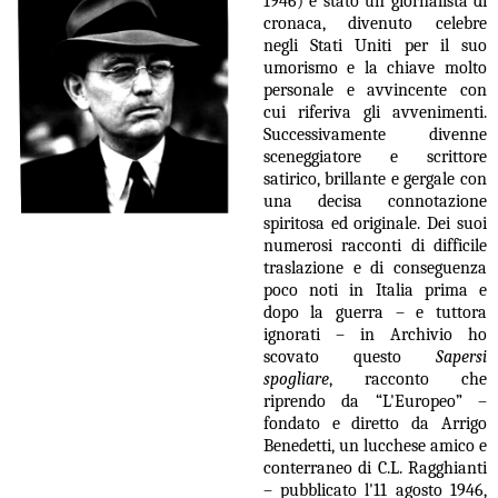
1946) è stato un giornalista di
cronaca, divenuto celebre
negli Stati Uniti per il suo
umorismo e la chiave molto
personale e avvincente con
cui riferiva gli avvenimenti.
Successivamente divenne
sceneggiatore e scrittore
satirico, brillante e gergale con
una decisa connotazione
spiritosa ed originale. Dei suoi
numerosi racconti di difficile
traslazione e di conseguenza
poco noti in Italia prima e
dopo la guerra – e tuttora
ignorati – in Archivio ho
scovato questo
Sapersi
spogliare
, racconto che
riprendo da “L'Europeo” –
fondato e diretto da Arrigo
Benedetti, un lucchese amico e
conterraneo di C.L. Ragghianti
– pubblicato l'11 agosto 1946,