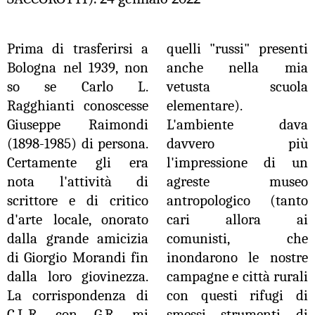
Prima di trasferirsi a
quelli "russi" presenti
Bologna nel 1939, non
anche nella mia
so se Carlo L.
vetusta scuola
Ragghianti conoscesse
elementare).
Giuseppe Raimondi
L'ambiente dava
(1898-1985) di persona.
davvero più
Certamente gli era
l'impressione di un
nota l'attività di
agreste museo
scrittore e di critico
antropologico (tanto
d'arte locale, onorato
cari allora ai
dalla grande amicizia
comunisti, che
di Giorgio Morandi fin
inondarono le nostre
dalla loro giovinezza.
campagne e città rurali
La corrispondenza di
con questi rifugi di
C.L.R. con G.R. mi
smessi strumenti di