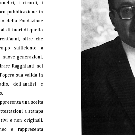
unebri, i ricordi, i
loro pubblicazione in
no della Fondazione
al di fuori di quello
rent'anni, oltre che
empo sufficiente a
e nuove generazioni,
rare Ragghianti nel
l'opera sua valida in
io, dell'analisi e
o.
appresenta una scelta
ttestazioni a stampa
ivi e non originali.
neo e rappresenta