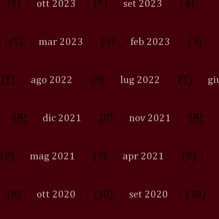
(5)
(5)
(4)
ott 2023
set 2023
(5)
(3)
(3)
mar 2023
feb 2023
(5)
(8)
(5)
ago 2022
lug 2022
gi
(8)
(8)
(8)
dic 2021
nov 2021
(8)
(9)
(8)
mag 2021
apr 2021
(8)
(10)
(10)
ott 2020
set 2020