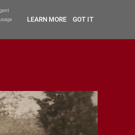
agent
LEARN MORE
GOT IT
 usage