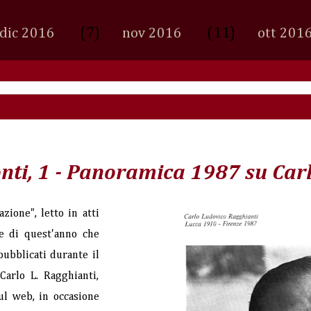
(7)
(11)
dic 2016
nov 2016
ott 201
conti, 1 - Panoramica 1987 su Car
ione", letto in atti
ale di quest'anno che
pubblicati durante il
Carlo L. Ragghianti,
l web, in occasione