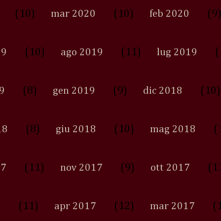
(10)
(10)
(9
mar 2020
feb 2020
(10)
(11)
(
19
ago 2019
lug 2019
(8)
(9)
(10)
9
gen 2019
dic 2018
(8)
(10)
(
18
giu 2018
mag 2018
(11)
(9)
(1
17
nov 2017
ott 2017
(11)
(12)
(
7
apr 2017
mar 2017