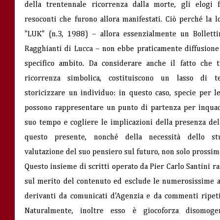
della trentennale ricorrenza dalla morte, gli elogi f
resoconti che furono allora manifestati. Ciò perché la 
"LUK" (n.3, 1988) – allora essenzialmente un Bolletti
Ragghianti di Lucca – non ebbe praticamente diffusione 
specifico ambito. Da considerare anche il fatto che t
ricorrenza simbolica, costituiscono un lasso di t
storicizzare un individuo: in questo caso, specie per l
possono rappresentare un punto di partenza per inquad
suo tempo e cogliere le implicazioni della presenza del
questo presente, nonché della necessità dello stud
valutazione del suo pensiero sul futuro, non solo prossim
Questo
insieme di scritti operato da Pier Carlo Santini r
sul merito del contenuto ed esclude le numerosissime a
derivanti da comunicati d'Agenzia e da commenti ripetit
Naturalmente, inoltre esso è
giocoforza disomoge