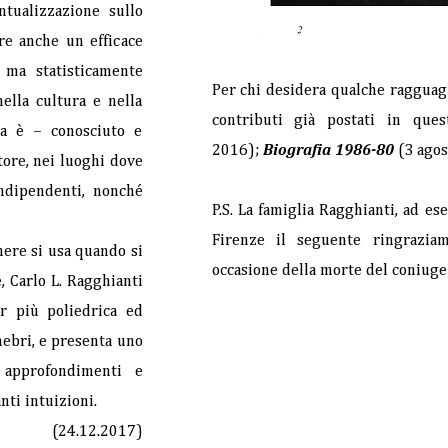
tualizzazione sullo
fre anche un efficace
 ma statisticamente
Per chi desidera qualche ragguag
nella cultura e nella
contributi gi
à postati in que
ora è – conosciuto e
2016);
Biografia 1986-80
(3 agos
tore, nei luoghi dove
indipendenti, nonché
P.S. La famiglia Ragghianti, ad e
Firenze il seguente ringraziam
nere si usa quando si
occasione della morte del coniuge
 Carlo L. Ragghianti
or più poliedrica ed
nebri, e presenta uno
 approfondimenti e
nti intuizioni.
(24.12.2017)