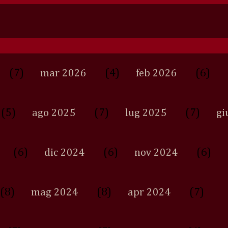
(7)
(4)
(6)
mar 2026
feb 2026
(5)
(7)
(7)
ago 2025
lug 2025
gi
(6)
(6)
(6)
dic 2024
nov 2024
(8)
(8)
(7)
mag 2024
apr 2024