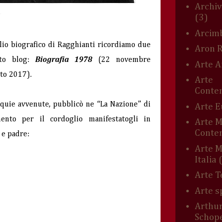
Archiv
(3)
Arcim
lio biografico di Ragghianti ricordiamo due
Aron 
sto blog:
Biografia 1978
(22 novembre
Arte A
to 2017).
Arte
Conte
sequie avvenute, pubblicò ne “La Nazione” di
Arte 
ento per il cordoglio manifestatogli in
Arte 
Conte
 e padre:
Arte M
Italia
Arte T
Arte s
Arthu
Schop