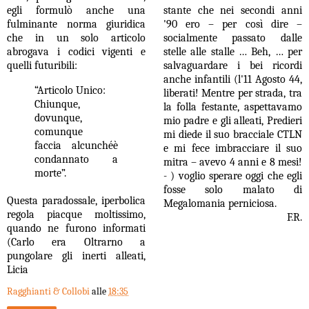
egli formul
ò
anche una
stante che nei secondi anni
fulminante norma giuridica
'90 ero – per cos
ì
dire –
che in un solo articolo
socialmente passato dalle
abrogava i codici vigenti e
stelle alle stalle … Beh, … per
quelli futuribili:
salvaguardare i bei ricordi
anche infantili (l'11 Agosto 44,
“Articolo Unico:
liberati! Mentre per strada, tra
Chiunque,
la folla festante, aspettavamo
dovunque,
mio padre e gli alleati, Predieri
comunque
mi diede il suo bracciale CTLN
faccia alcunch
é
è
e mi fece imbracciare il suo
condannato a
mitra – avevo 4 anni e 8 mesi!
morte”.
- ) voglio sperare oggi che egli
fosse solo malato di
Questa paradossale, iperbolica
Megalomania perniciosa.
regola piacque moltissimo,
F.R.
quando ne furono informati
(Carlo era Oltrarno a
pungolare gli inerti alleati,
Licia
Ragghianti & Collobi
alle
18:35