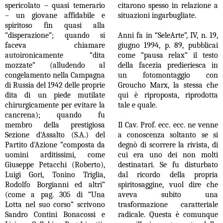
spericolato – quasi temerario
citarono spesso in relazione a
– un giovane affidabile e
situazioni ingarbugliate.
spiritoso fin quasi alla
“disperazione”; quando si
Anni fa in “SeleArte”, IV, n. 19,
faceva chiamare
giugno 1994, p. 89, pubblicai
autoironicamente “dita
come “pausa relax” il testo
mozzate” (alludendo al
della facezia predieriesca in
congelamento nella Campagna
un fotomontaggio con
di Russia del 1942 delle proprie
Groucho Marx, la stessa che
dita di un piede mutilate
qui
è
riproposta, riprodotta
chirurgicamente per evitare la
tale e quale.
cancrena); quando fu
membro della prestigiosa
Il Cav. Prof. ecc. ecc. ne venne
Sezione d'Assalto (S.A.) del
a conoscenza soltanto se si
Partito d'Azione “composta da
degn
ò
di scorrere la rivista, di
uomini arditissimi, come
cui era uno dei non molti
Giuseppe Petacchi (Roberto),
destinatari. Se fu disturbato
Luigi Gori, Tonino Triglia,
dal ricordo della propria
Rodolfo Borgianni ed altri”
spiritosaggine, vuol dire che
(come a pag. 305 di “Una
aveva subito una
Lotta nel suo corso” scrivono
trasformazione caratteriale
Sandro Contini Bonacossi e
radicale. Questa
è
comunque