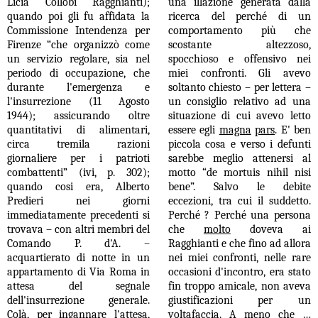
Licia Collobi Ragghianti);
una illazione generata dalla
quando poi gli fu affidata la
ricerca del perch
é
di un
Commissione Intendenza per
comportamento pi
ù
che
Firenze “che organizzò come
scostante altezzoso,
un servizio regolare, sia nel
spocchioso e offensivo nei
periodo di occupazione, che
miei confronti. Gli avevo
durante l'emergenza e
soltanto chiesto – per lettera –
l'insurrezione (11 Agosto
un consiglio relativo ad una
1944); assicurando oltre
situazione di cui avevo letto
qua
ntitativi di alimentari,
essere egli
magna
pars
. E' ben
circa tremila razioni
piccola cosa e verso
i
defunti
giornaliere per i patrioti
sarebbe meglio attenersi al
combattenti” (ivi, p. 302);
motto “de mortuis nihil nisi
quando cosi era, Alberto
bene”. Salvo le debite
Predieri nei giorni
eccezioni, tra cui il suddetto.
immediatamente precedenti
si
Perch
é
? Perch
é
una persona
trovava
– con altri membri del
che
molto
doveva ai
Comando P. d'A. –
Ragghianti e che fino ad allora
acquartierato di notte in un
nei miei confronti, nelle rare
appartamento di Via Roma in
occasioni d'incontro, era stato
attesa del segnale
fin troppo amicale, non aveva
dell'insurrezione generale.
giustificazioni per un
Colà,
per ingannare l'attesa,
voltafaccia. A meno che …