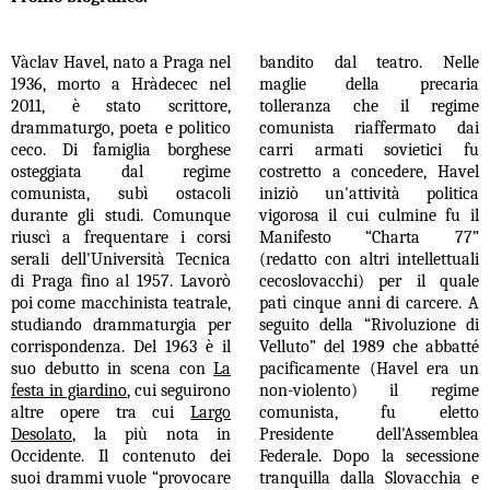
Và
clav Havel, nato a Praga nel
bandito
dal teatro.
Nelle
1936, morto a Hràdecec nel
maglie della precaria
2011,
è stato scrittore,
tolleranza che il regime
drammaturgo, poeta e politico
comunista riaffermato dai
ceco. Di famiglia borghese
carri armati sovietici fu
osteggiata dal regime
costretto a concedere, Havel
comunista, subì ostacoli
iniziò un'attività politica
durante gli studi. Comunque
vigorosa il cui culmine fu il
riuscì a frequentare i corsi
Manifesto “Charta 77”
serali dell'Università Tecnica
(redatto
con altri intellettuali
di Praga fino al 1957. Lavorò
cecoslovacchi) per il quale
poi come macchinista teatrale,
pat
ì cinque anni di carcere. A
studiando drammaturgia per
seguito della “Rivoluzione di
corrispondenza. Del 1963 è il
Velluto” del 1989 che abbatté
suo debutto in scena con
La
pacificamente (Havel era un
festa in giardino
, cui seguirono
non-violento) il regime
altre opere tra cui
Largo
comunista, fu eletto
Desolato
, la più nota in
Presidente dell'Assemblea
Occidente. Il contenuto dei
Federale. Dopo la secessione
suoi drammi vuole
“
provocare
tranquilla dalla Slovacchia e