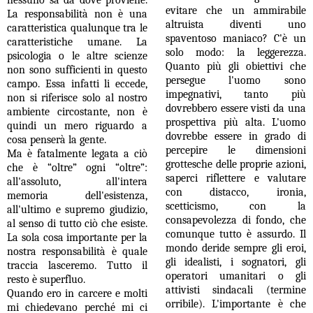
nessuno sa da dove proviene.
evitare che un ammirabile
La responsabilità non è una
altruista diventi uno
caratteristica qualunque tra le
spaventoso maniaco? C'è un
caratteristiche umane. La
solo modo: la leggerezza.
psicologia o le altre scienze
Quanto più gli obiettivi che
non sono sufficienti in questo
persegue l'uomo sono
campo. Essa infatti li eccede,
impegnativi, tanto più
non si riferisce solo al nostro
dovrebbero essere visti da una
ambiente circostante, non è
prospettiva più alta. L'uomo
quindi un mero riguardo a
dovrebbe essere in grado di
cosa penserà la gente.
percepire le dimensioni
Ma è fatalmente legata a ciò
grottesche delle proprie azioni,
che è “oltre” ogni “oltre”:
saperci riflettere e valutare
all'assoluto, all'intera
con distacco, ironia,
memoria dell'esistenza,
scetticismo, con la
all'ultimo e supremo giudizio,
consapevolezza di fondo, che
al senso di tutto ciò che esiste.
comunque tutto è assurdo. Il
La sola cosa importante per la
mondo deride sempre gli eroi,
nostra responsabilità è quale
gli idealisti, i sognatori, gli
traccia lasceremo. Tutto il
operatori umanitari o gli
resto è superfluo.
attivisti sindacali (termine
Quando ero in carcere e molti
orribile). L'importante è che
mi chiedevano perché mi ci