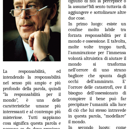
ognuno di noi la percepisce o
la assume?
Mi sento tuttavia di
aggiungere e sottolineare altre
due cose.
In primo luogo: esiste un
confine molto labile tra
forzata responsabilità per il
mondo e ossessione. E talvolta,
molte volte troppo tardi,
l'ammirazione per l'immensa
volontà altruistica di aiutare il
mondo si trasforma
nell'orrore di uno strano
La responsabilità, ed
bagliore che spunta dagli
intendendo la responsabilità
occhi
dell'ammirato.
E'
nel senso più ampio e più
l'orrore delle catastrofi, ove il
profondo della parola, quindi
bisogno dell'ossessionato di
“la responsabilità per il
compiere il bene può far
mondo”, è una delle
precipitare l'umanità alla luce
caratteristiche umane più
di ciò che lui stesso intravede
interessanti e al contempo più
in questa parola, “modellare”
misteriose. Tutti sappiamo
il mondo.
cosa significa questa parola e
In secondo luogo: come