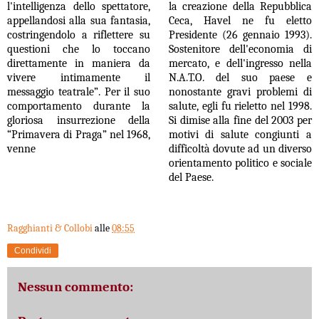
l'intelligenza dello spettatore,
la creazione della Repubblica
appellandosi alla sua fantasia,
Ceca, Havel ne fu eletto
costringendolo a riflettere su
Presidente (26 gennaio 1993).
questioni che lo toccano
Sostenitore dell'economia di
direttamente in maniera da
mercato, e dell'ingresso nella
vivere intimamente il
N.A.T.O. del suo paese e
messaggio teatrale”
.
Per il suo
nonostante gravi problemi di
comportamento durante la
salute, egli fu rieletto nel 1998.
gloriosa
insurrezione della
Si dimise alla fine del 2003 per
“Primavera di Praga” nel 1968,
motivi di salute congiunti a
venne
difficoltà dovute ad un diverso
orientamento politico e sociale
del Paese.
Ragghianti & Collobi
alle
08:55
Condividi
Nessun commento: