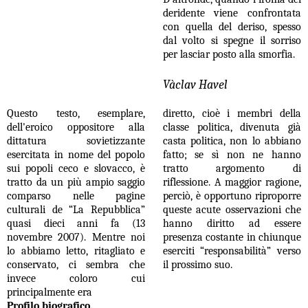
deridente viene confrontata
con quella del deriso, spesso
dal volto si spegne il sorriso
per lasciar posto alla smorfia.
Vàclav Havel
Questo testo, esemplare,
diretto,
cioè i membri della
dell'eroico oppositore alla
classe politica, divenuta già
dittatura sovietizzante
casta politica, non lo abbiano
esercitata in nome del popolo
fatto; se sì non ne hanno
sui popoli ceco e slovacco, è
tratto argomento di
tratto da un più ampio saggio
riflessione.
A maggior ragione,
comparso nelle pagine
perciò, è opportuno riproporre
culturali de “La Repubblica”
queste acute osservazioni che
quasi dieci anni fa (13
hanno diritto ad essere
novembre 2007). Mentre noi
presenza costante in chiunque
lo abbiamo letto, ritagliato e
eserciti “responsabilità” verso
conservato, ci sembra che
il prossimo suo.
invece coloro
cui
principalmente era
Profilo biografico.