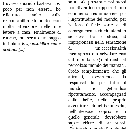
sotto tale pressione essi stessi
trovavo, quando bastava così
non diventino troppo seri, non
poco per non esserci, ho
comincino a commuoversi per
riflettuto molto sulla
l'ingratitudine del mondo, per
responsabilità e le ho dedicato
la loro difficile sorte e, di
molta attenzione nelle mie
conseguenza, a rinchiudersi in
lettere a casa. Finalmente di
se stessi, tra se stessi, ad
ritorno, ho scritto un saggio
imprigionarsi nella sensazione
intitolato
Responsabilità come
di un'eccezionalità
destino. […]
incompresa e a scivolare così
dal mondo degli altruisti al
pericoloso mondo dei maniaci.
Credo semplicemente che gli
altruisti, avvertendo la
responsabilità per tutto il
mondo e gettandosi
ripetutamente, accompagnati
dalle beffe, nelle proprie
avventure donchisciottesche,
nell'interesse proprio e in
quello generale, dovrebbero
saper ridere di se stessi.
D'altronde, quando l'ironia del