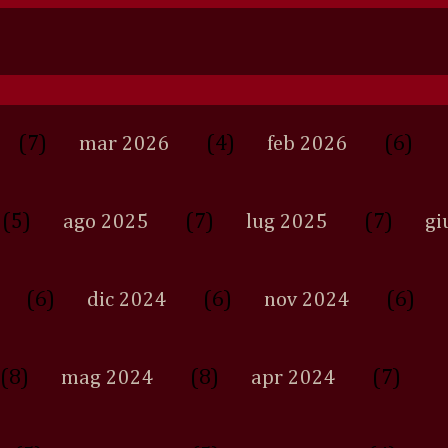
(7)
(4)
(6)
mar 2026
feb 2026
(5)
(7)
(7)
ago 2025
lug 2025
gi
(6)
(6)
(6)
dic 2024
nov 2024
(8)
(8)
(7)
mag 2024
apr 2024