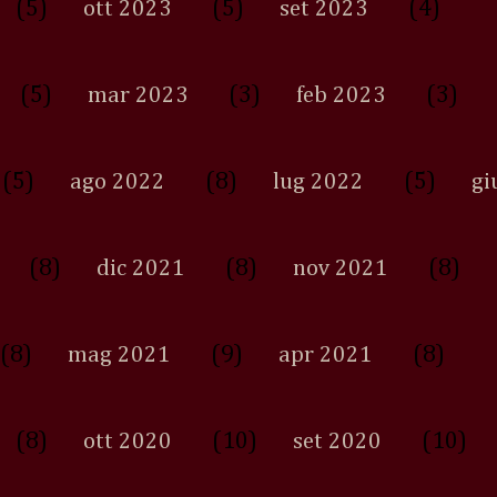
(5)
(5)
(4)
ott 2023
set 2023
(5)
(3)
(3)
mar 2023
feb 2023
(5)
(8)
(5)
ago 2022
lug 2022
gi
(8)
(8)
(8)
dic 2021
nov 2021
(8)
(9)
(8)
mag 2021
apr 2021
(8)
(10)
(10)
ott 2020
set 2020