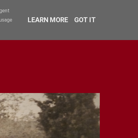
agent
LEARN MORE
GOT IT
 usage