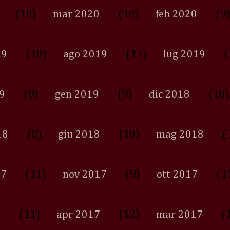
(10)
(10)
(9
mar 2020
feb 2020
(10)
(11)
(
19
ago 2019
lug 2019
(8)
(9)
(10)
9
gen 2019
dic 2018
(8)
(10)
(
18
giu 2018
mag 2018
(11)
(9)
(1
17
nov 2017
ott 2017
(11)
(12)
(
7
apr 2017
mar 2017