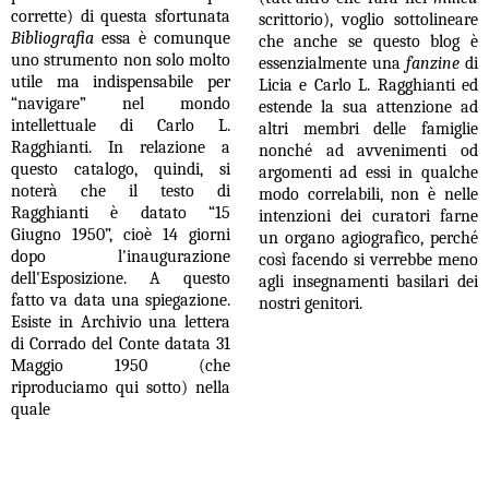
corrette) di questa sfortunata
scrittorio), voglio sottolineare
Bibliografia
essa è comunque
che anche se questo blog è
uno strumento non solo molto
essenzialmente una
fanzine
di
utile ma indispensabile per
Licia e Carlo L. Ragghianti ed
“navigare” nel mondo
estende la sua attenzione ad
intellettuale di Carlo L.
altri membri delle famiglie
Ragghianti.
In relazione a
nonché ad avvenimenti od
questo catalogo, quindi, si
argomenti ad essi in qualche
noterà che il testo di
modo correlabili, non è nelle
Ragghianti è datato “15
intenzioni dei curatori farne
Giugno 1950”, cioè 14 giorni
un organo agiografico, perché
dopo l'inaugurazione
così facendo si verrebbe meno
dell'Esposizione. A questo
agli insegnamenti basilari dei
fatto va data una spiegazione.
nostri genitori.
Esiste in Archivio una lettera
di Corrado del Conte datata 31
Maggio 1950 (che
riproduciamo qui sotto) nella
quale