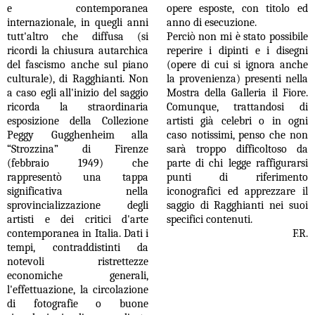
e contemporanea
opere esposte, con titolo ed
internazionale, in quegli anni
anno di esecuzione.
tutt'altro che diffusa (si
Perciò non mi è stato possibile
ricordi la chiusura autarchica
reperire i dipinti e i disegni
del fascismo anche sul piano
(opere di cui si ignora anche
culturale), di Ragghianti. Non
la provenienza) presenti nella
a caso egli all'inizio del saggio
Mostra della Galleria il Fiore.
ricorda la straordinaria
Comunque, trattandosi di
esposizione della Collezione
artisti già celebri o in ogni
Peggy Gugghenheim alla
caso notissimi, penso che non
“Strozzina” di Firenze
sarà troppo difficoltoso da
(febbraio 1949) che
parte di chi legge raffigurarsi
rappresentò una tappa
punti di riferimento
significativa nella
iconografici ed apprezzare il
sprovincializzazione degli
saggio di Ragghianti nei suoi
artisti e dei critici d'arte
specifici contenuti.
contemporanea in Italia.
Dati i
F.R.
tempi, contraddistinti da
notevoli ristrettezze
economiche generali,
l'effettuazione, la circolazione
di fotografie o buone