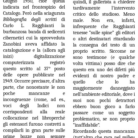
Giugno 1950, cioè quella
quindi, il gallerista a chiedere
indicata nel frontespizio del
tardivamente l'intervento
Catalogo. Però nella sciagurata
critico dello studioso. Meno
Bibliografia degli scritti
di
male. Non era, infatti,
Carlo L. Ragghianti la
infrequente che Ragghianti
burbanzosa banda di sedicenti
tenesse “sulle spine” gli editori
cibernetici cui la sprovveduta
o altri destinatari ritardando
Zanobini aveva affidato la
la consegna del testo di un
catalogazione e la (allora agli
proprio scritto. Siccome ne
inizi) digitalizzazione
sono testimone (e qualche
computerizzata registrò
volta vittima) posso dire che
questo scritto al 37° posto
questo era uno dei difetti più
delle opere pubblicate nel
evidenti di nostro padre e
1949. Occorre precisare, d'altra
quello che lo ha
parte, che nonostante le non
maggiormente danneggiato
poche mancanze e
nell'ambiente editoriale, dove i
incongruenze (come, ad es.,
suoi non pochi detrattori
voci degli Indici non
ebbero buon gioco a farlo
corrispondenti alla reale
passare come un soggetto
collocazione nel libroperché
problematico, se non proprio
gli estensori furono costretti a
“inaffidabile”.
compilarli in gran parte sulle
Ricordando questa mancanza
prime bozze non sempre
(tutt'altro che rara nel
milieu