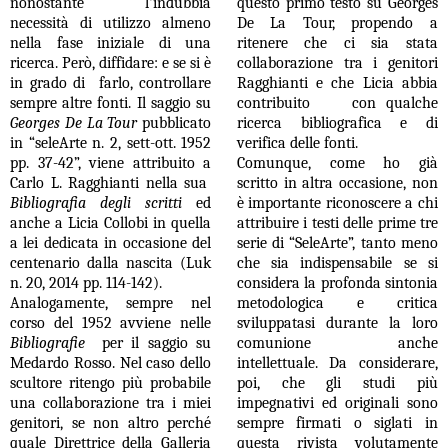
nonostante l'indubbia
questo primo testo su Georges
necessità di utilizzo almeno
De La Tour, propendo a
nella fase iniziale di una
ritenere che ci sia stata
ricerca. Però, diffidare: e se si è
collaborazione tra i genitori
in grado di farlo, controllare
Ragghianti e che Licia abbia
sempre altre fonti. Il saggio su
contribuito con qualche
Georges De La Tour
pubblicato
ricerca bibliografica e di
in “seleArte n. 2, sett-ott. 1952
verifica delle fonti.
pp. 37-42”, viene attribuito a
Comunque, come ho già
Carlo L. Ragghianti nella sua
scritto in altra occasione, non
Bibliografia degli scritti
ed
è importante riconoscere a chi
anche a Licia Collobi in quella
attribuire i testi delle prime tre
a lei dedicata in occasione del
serie di “SeleArte”, tanto meno
centenario dalla nascita (Luk
che sia indispensabile se si
n. 20, 2014 pp. 114-142).
considera la profonda sintonia
Analogamente, sempre nel
metodologica e critica
corso del 1952 avviene nelle
sviluppatasi durante la loro
Bibliografie
per il saggio su
comunione anche
Medardo Rosso. Nel caso dello
intellettuale. Da considerare,
scultore ritengo più probabile
poi, che gli studi più
una collaborazione tra i miei
impegnativi ed originali sono
genitori, se non altro perché
sempre firmati o siglati in
quale Direttrice della Galleria
questa rivista volutamente