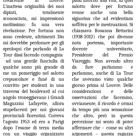
tredicenne al Louvre.
plaid intorno alla vita, in quel
L'inattesa originalità dei suoi
salotto dove per fortuna
dipinti, totalmente
venne anche una bella
sconosciuta, mi impressionò
signorina che ad evidentiam
moltissimo: fu una vera
soffriva per le mestruazioni. Si
rivelazione. Per fortuna non
chiamava Rosanna Bettarini
sono credente, altrimenti Dio
(1938-2012) che poi divenne
mi dovrebbe perdonare per gli
nota poetessa, importante
sproloqui che parlando di La
docente universitario,
Tour dissi facendo compagnia
Presidente del Premio
ad una gentile fanciulla di
Viareggio. Non avendo altro
qualche anno più grande di
da fare parlammo e
me un pomeriggio nel salotto
parlammo, anche di La Tour
crepuscolare e fané di un
che avevamo visto qualche
convitto per studenti in una
giorno prima al Louvre. Delle
traversa del boulevard al cui
considerazioni e delle
angolo troneggiavano i Grandi
osservazioni che facemmo,
Magazzini Lafayette, allora
ovviamente, il ricordo è ormai
stupefacenti per noi giovani
da tempo più una sensazione
provinciali fiorentini. Correva
che altro, però in questa
l'agosto 1953 ed ero a Parigi
percezione mi sento di poter
dopo l'esame di terza media
affermare che – come su altri
con un viaggio organizzato
argomenti – questa ragazza