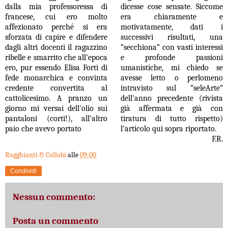
dalla mia professoressa di
dicesse cose sensate. Siccome
francese, cui ero molto
era chiaramente e
affezionato perché si era
motivatamente, dati i
sforzata di capire e difendere
successivi risultati, una
dagli altri docenti il ragazzino
“secchiona” con vasti interessi
ribelle e smarrito che all'epoca
e profonde passioni
ero, pur essendo Elisa Forti di
umanistiche, mi chiedo se
fede monarchica e convinta
avesse letto o perlomeno
credente convertita al
intravisto sul “seleArte”
cattolicesimo. A pranzo un
dell'anno precedente (rivista
giorno mi versai dell'olio sui
già affermata e già con
pantaloni (corti!), all'altro
tiratura di tutto rispetto)
paio che avevo portato
l'articolo qui sopra riportato.
F.R.
Ragghianti & Collobi
alle
09:00
Condividi
Nessun commento:
Posta un commento