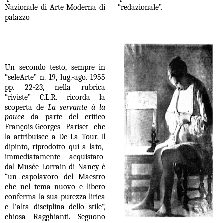
Nazionale di Arte Moderna di
“redazionale”.
palazzo
Un secondo testo, sempre in
“seleArte” n. 19, lug.-ago. 1955
pp. 22-23, nella rubrica
“riviste” C.L.R. ricorda la
scoperta de
La servante à la
pouce
da parte del critico
François-Georges Pariset che
la attribuisce a De La Tour. Il
dipinto, riprodotto qui a lato,
immediatamente acquistato
dal Musée Lorrain di Nancy è
“un capolavoro del Maestro
che nel tema nuovo e libero
conferma la sua purezza lirica
e l'alta disciplina dello stile”,
chiosa Ragghianti. Seguono