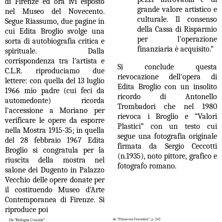
di Firenze ed ora ivi esposto
grande valore artistico e
nel Museo del Novecento.
culturale. Il consenso
Segue Riassumo, due pagine in
della Cassa di Risparmio
cui Edita Broglio svolge una
per l'operazione
sorta di autobiografia critica e
finanziaria è acquisito.”
spirituale. Dalla
corrispondenza tra l'artista e
Si conclude questa
C.L.R. riproduciamo due
rievocazione dell'opera di
lettere: con quella del 13 luglio
Edita Broglio con un insolito
1966 mio padre (cui feci da
ricordo di Antonello
automedonte) ricorda
Trombadori che nel 1980
l'accessione a Moriano per
rievoca i Broglio e “Valori
verificare le opere da esporre
Plastici” con un testo cui
nella Mostra 1915-35; in quella
segue una fotografia originale
del 28 febbraio 1967 Edita
firmata da Sergio Ceccotti
Broglio si congratula per la
(n.1935), noto pittore, grafico e
riuscita della mostra nel
fotografo romano.
salone dei Dugento in Palazzo
Vecchio delle opere donate per
il costituendo Museo d'Arte
Contemporanea di Firenze. Si
riproduce poi