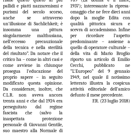
risale quieto quieto ai più
789 (La donna e il mare,
pallidi e piatti nazzarenismi e
1937); interessante la ripresa-
purismi del secolo scorso,
omaggio che ne fece dieci anni
anche se attraverso
dopo la moglie Edita con
un'illusione di Sachlichkeit; è
qualità pittorica sicura e
insomma una pittura
scevra di accademismo. Infine
singolarmente malthusiana,
per ricordare l'aspetto
nell'eccesso precauzionale
predominante – assieme a
della tecnica e nella sterilità
quello di operatore culturale –
del risultato”. Da notare che il
della vita di Mario Broglio
critico ha – come in altri casi e
riporto un articolo di Emilio
come avviene in chiunque
Cecchi, pubblicato ne
prosegua l'educazione del
“L'Europeo” del 9 gennaio
proprio sapere – in seguito
1949, nel quale il notissimo
modificato questa opinione.
letterato illustra la cospicua
Da considerare, inoltre, che
attività editoriale dell'amico
C.L.R. non aveva ancora
defunto il mese precedente.
trenta anni e che dal 1924 era
F.R. (23 luglio 2018)
perseguitato dal regime
fascista che (salvo la
inaspettata protezione
personale di Giovanni Gentile,
suo maestro alla Normale di