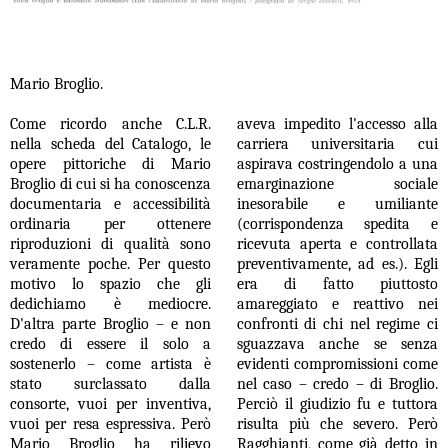
Mario Broglio.
Come ricordo anche C.L.R.
aveva impedito l'accesso alla
nella scheda del Catalogo, le
carriera universitaria cui
opere pittoriche di Mario
aspirava costringendolo a una
Broglio di cui si ha conoscenza
emarginazione sociale
documentaria e accessibilità
inesorabile e umiliante
ordinaria per ottenere
(corrispondenza spedita e
riproduzioni di qualità sono
ricevuta aperta e controllata
veramente poche. Per questo
preventivamente, ad es.). Egli
motivo lo spazio che gli
era di fatto piuttosto
dedichiamo è mediocre.
amareggiato e reattivo nei
D'altra parte Broglio – e non
confronti di chi nel regime ci
credo di essere il solo a
sguazzava anche se senza
sostenerlo – come artista è
evidenti compromissioni come
stato surclassato dalla
nel caso – credo – di Broglio.
consorte, vuoi per inventiva,
Perciò il giudizio fu e tuttora
vuoi per resa espressiva. Però
risulta più che severo. Però
Mario Broglio ha rilievo
Ragghianti, come già detto in