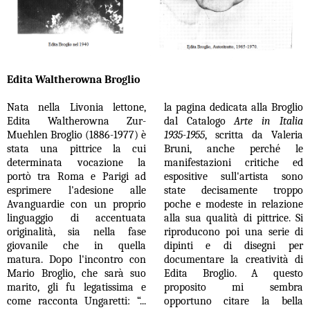
Edita Waltherowna Broglio
Nata nella Livonia lettone,
la pagina dedicata alla Broglio
Edita Waltherowna Zur-
dal Catalogo
Arte in Italia
Muehlen Broglio (1886-1977) è
1935-1955
, scritta da Valeria
stata una pittrice la cui
Bruni, anche perché le
determinata vocazione la
manifestazioni critiche ed
portò tra Roma e Parigi ad
espositive sull'artista sono
esprimere l'adesione alle
state decisamente troppo
Avanguardie con un proprio
poche e modeste in relazione
linguaggio di accentuata
alla sua qualità di pittrice. Si
originalità, sia nella fase
riproducono poi una serie di
giovanile che in quella
dipinti e di disegni per
matura. Dopo l'incontro con
documentare la creatività di
Mario Broglio, che sarà suo
Edita Broglio. A questo
marito, gli fu legatissima e
proposito mi sembra
come racconta Ungaretti: “...
opportuno citare la bella