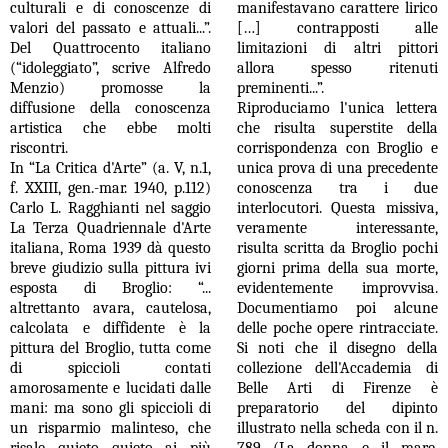
culturali e di conoscenze di
manifestavano carattere lirico
valori del passato e attuali...”.
[…]
contrapposti alle
Del Quattrocento italiano
limitazioni di altri pittori
(“idoleggiato”, scrive Alfredo
allora spesso ritenuti
Menzio) promosse la
preminenti...”.
diffusione della conoscenza
Riproduciamo l'unica lettera
artistica che ebbe molti
che risulta superstite della
riscontri.
corrispondenza con Broglio e
In “La Critica d'Arte” (a. V, n.1,
unica prova di una precedente
f. XXIII, gen.-mar. 1940, p.112)
conoscenza tra i due
Carlo L. Ragghianti nel saggio
interlocutori. Questa missiva,
La Terza Quadriennale d'Arte
veramente interessante,
italiana, Roma 1939 dà questo
risulta scritta da Broglio pochi
breve giudizio sulla pittura ivi
giorni prima della sua morte,
esposta di Broglio: “...
evidentemente improvvisa.
altrettanto avara, cautelosa,
Documentiamo poi alcune
calcolata e diffidente è la
delle poche opere rintracciate.
pittura del Broglio, tutta come
Si noti che il disegno della
di spiccioli contati
collezione dell'Accademia di
amorosamente e lucidati dalle
Belle Arti di Firenze è
mani: ma sono gli spiccioli di
preparatorio del dipinto
un risparmio malinteso, che
illustrato nella scheda con il n.