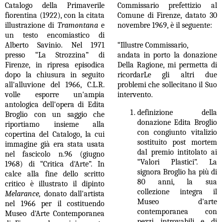
Catalogo della Primaverile
Commissario prefettizio al
fiorentina (1922), con la citata
Comune di Firenze, datato 30
illustrazione di
Tramontana
e
novembre 1969, è il seguente:
un testo encomiastico di
Alberto Savinio. Nel 1971
“Illustre Commissario,
presso “La Strozzina” di
andata in porto la donazione
Firenze, in ripresa episodica
Della Ragione, mi permetta di
dopo la chiusura in seguito
ricordarLe gli altri due
all'alluvione del 1966, C.L.R.
problemi che sollecitano il Suo
volle esporre un'ampia
intervento.
antologica dell'opera di Edita
definizione della
Broglio con un saggio che
donazione Edita Broglio
riportiamo insieme alla
con congiunto vitalizio
copertina del Catalogo, la cui
sostituito post mortem
immagine già era stata usata
dal premio intitolato ai
nel fascicolo n.96 (giugno
“Valori Plastici”. La
1968) di “Critica d'Arte”. In
signora Broglio ha più di
calce alla fine dello scritto
80 anni, la sua
critico è illustrato il dipinto
collezione integra il
Melarance,
donato dall'artista
Museo d'arte
nel 1966 per il costituendo
contemporanea con
Museo d'Arte Contemporanea
pezzi introvabili e di