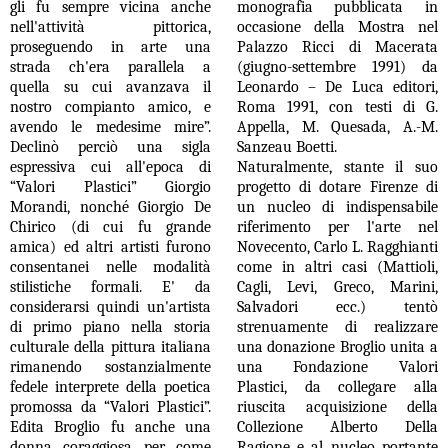
gli fu sempre vicina anche
monografia pubblicata in
nell'attività pittorica,
occasione della Mostra nel
proseguendo in arte una
Palazzo Ricci di Macerata
strada ch'era parallela a
(giugno-settembre 1991) da
quella su cui avanzava il
Leonardo – De Luca editori,
nostro compianto amico, e
Roma 1991, con testi di G.
avendo le medesime mire”.
Appella, M. Quesada, A.-M.
Declinò perciò una sigla
Sanzeau Boetti.
espressiva cui all'epoca di
Naturalmente, stante il suo
“Valori Plastici” Giorgio
progetto di dotare Firenze di
Morandi, nonché Giorgio De
un nucleo di indispensabile
Chirico (di cui fu grande
riferimento per l'arte nel
amica) ed altri artisti furono
Novecento, Carlo L. Ragghianti
consentanei nelle modalità
come in altri casi (Mattioli,
stilistiche formali. E' da
Cagli, Levi, Greco, Marini,
considerarsi quindi un'artista
Salvadori ecc.) tentò
di primo piano nella storia
strenuamente di realizzare
culturale della pittura italiana
una donazione Broglio unita a
rimanendo sostanzialmente
una Fondazione Valori
fedele interprete della poetica
Plastici, da collegare alla
promossa da “Valori Plastici”.
riuscita acquisizione della
Edita Broglio fu anche una
Collezione Alberto Della
donna coraggiosa per come
Ragione e al nucleo portante