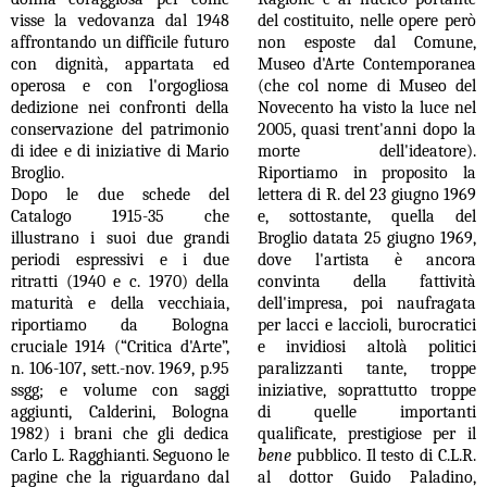
visse la vedovanza dal 1948
del costituito, nelle opere però
affrontando un difficile futuro
non esposte dal Comune,
con dignità, appartata ed
Museo d'Arte Contemporanea
operosa e con l'orgogliosa
(che col nome di Museo del
dedizione nei confronti della
Novecento ha visto la luce nel
conservazione del patrimonio
2005, quasi trent'anni dopo la
di idee e di iniziative di Mario
morte dell'ideatore).
Broglio.
Riportiamo in proposito la
Dopo le due schede del
lettera di R. del 23 giugno 1969
Catalogo 1915-35 che
e, sottostante, quella del
illustrano i suoi due grandi
Broglio datata 25 giugno 1969,
periodi espressivi e i due
dove l'artista è ancora
ritratti (1940 e c. 1970) della
convinta della fattività
maturità e della vecchiaia,
dell'impresa, poi naufragata
riportiamo da Bologna
per lacci e laccioli, burocratici
cruciale 1914 (“Critica d'Arte”,
e invidiosi altolà politici
n. 106-107, sett.-nov. 1969, p.95
paralizzanti tante, troppe
ssgg; e volume con saggi
iniziative, soprattutto troppe
aggiunti, Calderini, Bologna
di quelle importanti
1982) i brani che gli dedica
qualificate, prestigiose per il
Carlo L. Ragghianti. Seguono le
bene
pubblico. Il testo di C.L.R.
pagine che la riguardano dal
al dottor Guido Paladino,