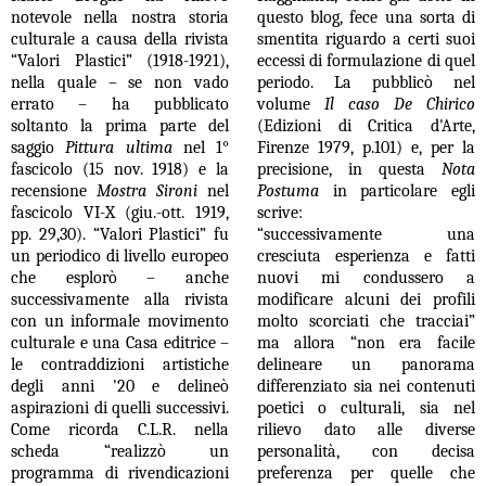
notevole nella nostra storia
questo blog, fece una sorta di
culturale a causa della rivista
smentita riguardo a certi suoi
“Valori Plastici” (1918-1921),
eccessi di formulazione di quel
nella quale – se non vado
periodo. La pubblicò nel
errato – ha pubblicato
volume
Il caso De Chirico
soltanto la prima parte del
(Edizioni di Critica d'Arte,
saggio
Pittura ultima
nel 1°
Firenze 1979, p.101) e, per la
fascicolo (15 nov. 1918) e la
precisione, in questa
Nota
recensione
Mostra Sironi
nel
Postuma
in particolare egli
fascicolo VI-X (giu.-ott. 1919,
scrive:
pp. 29,30). “Valori Plastici” fu
“successivamente una
un periodico di livello europeo
cresciuta esperienza e fatti
che esplorò – anche
nuovi mi condussero a
successivamente alla rivista
modificare alcuni dei profili
con un informale movimento
molto scorciati che tracciai”
culturale e una Casa editrice –
ma allora “non era facile
le contraddizioni artistiche
delineare un panorama
degli anni '20 e delineò
differenziato sia nei contenuti
aspirazioni di quelli successivi.
poetici o culturali, sia nel
Come ricorda C.L.R. nella
rilievo dato alle diverse
scheda “realizzò un
personalità, con decisa
programma di rivendicazioni
preferenza per quelle che