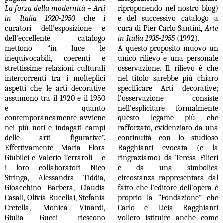
La forza della modernità – Arti
riproponendo nel nostro blog)
in Italia 1920-1950
che i
e del successivo catalogo a
curatori dell'esposizione e
cura di Pier Carlo Santini,
Arte
dell'eccellente catalogo
in Italia 1935-1955
(1992).
mettono “in luce le
A questo proposito muovo un
inequivocabili, coerenti e
unico rilievo e una personale
strettissime relazioni culturali
osservazione. Il rilievo è che
intercorrenti tra i molteplici
nel titolo sarebbe più chiaro
aspetti che le arti decorative
specificare Arti decorative;
assumono tra il 1920 e il 1950
l'osservazione consiste
e quanto
nell'esplicitare formalmente
contemporaneamente avviene
questo legame più che
nei più noti e indagati campi
rafforzato, evidenziato da una
delle arti figurative”.
continuità con lo studioso
Effettivamente Maria Flora
Ragghianti evocata (e la
Giubilei e Valerio Terraroli – e
ringraziamo) da Teresa Filieri
i loro collaboratori Nico
e da una simbolica
Stringa, Alessandra Tiddia,
circostanza rappresentata dal
Gioacchino Barbera, Claudia
fatto che l'editore dell'opera è
Casali, Olivia Rucellai, Stefania
proprio la “Fondazione” che
Cretella, Monica Vinardi,
Carlo e Licia Ragghianti
Giulia Gueci– riescono
vollero istituire anche come