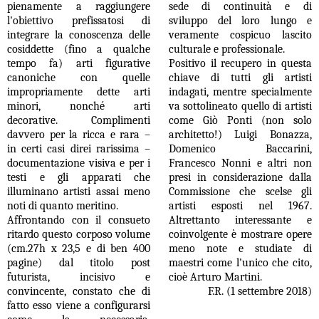
pienamente a raggiungere
sede di continuità e di
l'obiettivo prefissatosi di
sviluppo del loro lungo e
integrare la conoscenza delle
veramente cospicuo lascito
cosiddette (fino a qualche
culturale e professionale.
tempo fa) arti figurative
Positivo il recupero in questa
canoniche con quelle
chiave di tutti gli artisti
impropriamente dette arti
indagati, mentre specialmente
minori, nonché arti
va sottolineato quello di artisti
decorative. Complimenti
come Giò Ponti (non solo
davvero per la ricca e rara –
architetto!) Luigi Bonazza,
in certi casi direi rarissima –
Domenico Baccarini,
documentazione visiva e per i
Francesco Nonni e altri non
testi e gli apparati che
presi in considerazione dalla
illuminano artisti assai meno
Commissione che scelse gli
noti di quanto meritino.
artisti esposti nel 1967.
Affrontando con il consueto
Altrettanto interessante e
ritardo questo corposo volume
coinvolgente è mostrare opere
(cm.27h x 23,5 e di ben 400
meno note e studiate di
pagine) dal titolo post
maestri come l'unico che cito,
futurista, incisivo e
cioè Arturo Martini.
convincente, constato che di
F.R. (1 settembre 2018)
fatto esso viene a configurarsi