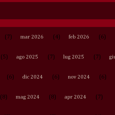
(7)
(4)
(6)
mar 2026
feb 2026
(5)
(7)
(7)
ago 2025
lug 2025
gi
(6)
(6)
(6)
dic 2024
nov 2024
(8)
(8)
(7)
mag 2024
apr 2024