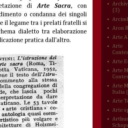
Archiv
pretazione di
Arte Sacra
, con
(3)
radimento o condanna dei singoli
Arcim
 il legame tra i prelati fratelli si
Aron 
chema dialetto tra elaborazione
Arte A
icazione pratica dall'altro.
Arte
Conte
Arte 
Arte 
Conte
Arte M
Italia
Arte T
Arte s
Arthu
Schop