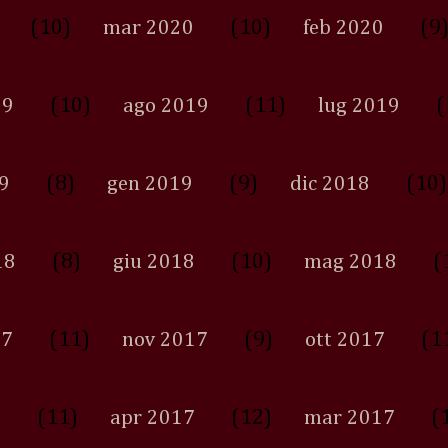
(10)
(10)
(9
mar 2020
feb 2020
(10)
(11)
(
19
ago 2019
lug 2019
(8)
(9)
(10)
9
gen 2019
dic 2018
(8)
(10)
(
18
giu 2018
mag 2018
(11)
(9)
(1
17
nov 2017
ott 2017
(11)
(12)
(
7
apr 2017
mar 2017