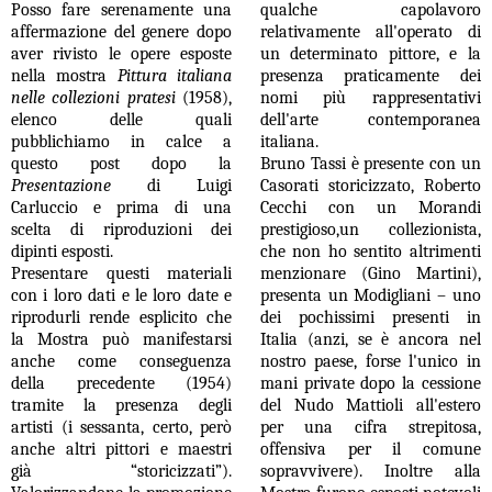
Posso fare serenamente una
qualche capolavoro
affermazione del genere dopo
relativamente all'operato di
aver rivisto le opere esposte
un determinato pittore, e la
nella mostra
Pittura italiana
presenza praticamente dei
nelle collezioni pratesi
(1958),
nomi più rappresentativi
elenco delle quali
dell'arte contemporanea
pubblichiamo in calce a
italiana.
questo post dopo la
Bruno Tassi è presente con un
Presentazione
di Luigi
Casorati storicizzato, Roberto
Carluccio e prima di una
Cecchi con un Morandi
scelta di riproduzioni dei
prestigioso,un collezionista,
dipinti esposti.
che non ho sentito altrimenti
Presentare questi materiali
menzionare (Gino Martini),
con i loro dati e le loro date e
presenta un Modigliani – uno
riprodurli rende esplicito che
dei pochissimi presenti in
la Mostra può manifestarsi
Italia (anzi, se è ancora nel
anche come conseguenza
nostro paese, forse l'unico in
della precedente (1954)
mani private dopo la cessione
tramite la presenza degli
del Nudo Mattioli all'estero
artisti (i sessanta, certo, però
per una cifra strepitosa,
anche altri pittori e maestri
offensiva per il comune
già “storicizzati”).
sopravvivere). Inoltre alla