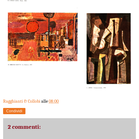
Ragghianti & Collobi
alle
08:00
Condividi
2 commenti: