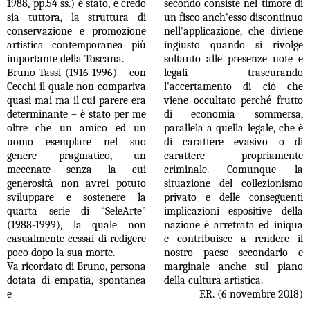
1988, pp.54 ss.) è stato, e credo
secondo consiste nel timore di
sia tuttora, la struttura di
un fisco anch'esso discontinuo
conservazione e promozione
nell'applicazione, che diviene
artistica contemporanea più
ingiusto quando si rivolge
importante della Toscana.
soltanto alle presenze note e
Bruno Tassi (1916-1996) – con
legali trascurando
Cecchi il quale non compariva
l'accertamento di ciò che
quasi mai ma il cui parere era
viene occultato perché frutto
determinante – è stato per me
di economia sommersa,
oltre che un amico ed un
parallela a quella legale, che è
uomo esemplare nel suo
di carattere evasivo o di
genere pragmatico, un
carattere propriamente
mecenate senza la cui
criminale. Comunque la
generosità non avrei potuto
situazione del collezionismo
sviluppare e sostenere la
privato e delle conseguenti
quarta serie di “SeleArte”
implicazioni espositive della
(1988-1999), la quale non
nazione è arretrata ed iniqua
casualmente cessai di redigere
e contribuisce a rendere il
poco dopo la sua morte.
nostro paese secondario e
Va ricordato di Bruno, persona
marginale anche sul piano
dotata di empatia, spontanea
della cultura artistica.
e
F.R. (6 novembre 2018)