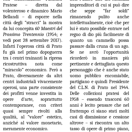
Pratese – diretta dal
imprenditori di cui si può dire
volenteroso e dinamico Mario
che seppe “far soldi”
Bellandi – di esporre nella
rimanendo pulito anche
città degli “stracci” la mostra
intellettualmente, cioè che per
da lui concepita
60 Maestri del
lui è stato possibile entrare nel
Prossimo Trentennio
(1954; e
regno di dio più facilmente di
vedi post 28 settembre 2017).
quanto un cammello possa
Infatti l'operosa città di Prato
passare dalla cruna di un ago.
fu già nel primo dopoguerra
Se ne avrò l'opportunità
tra i centri trainanti la ripresa
ricorderò in maniera più
ricostruttiva nota come
pertinente e dettagliata questo
“miracolo” economico. Però a
personaggio che è anche stato
Prato, diversamente da altri
uomo pubblico encomiabile,
centri industriali vivacemente
partigiano e quindi Presidente
operosi, una parte consistente
del C.L.N. di Prato nel 1944.
dei profitti venne investita in
Delle collezioni pratesi del
opere d'arte, soprattutto
1958 – essendo trascorsi 60
contemporanee, con criteri
anni è lecito pensare che nel
quasi sempre rivolti alla
frattempo ci siano stati molti
qualità, al “valore” estetico,
casi di dismissione e cessione
anziché al valore monetario,
altrove – si riscontra un alto
meramente economico.
tasso di opere di primo piano,