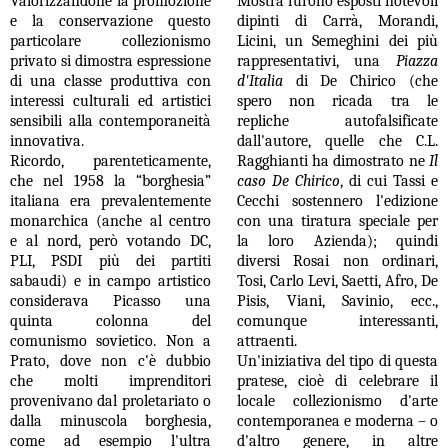
Valorizzandone la promozione
Mostra furono esposti notevoli
e la conservazione questo
dipinti di Carrà, Morandi,
particolare collezionismo
Licini, un Semeghini dei più
privato si dimostra espressione
rappresentativi, una
Piazza
di una classe produttiva con
d'Italia
di De Chirico (che
interessi culturali ed artistici
spero non ricada tra le
sensibili alla contemporaneità
repliche autofalsificate
innovativa.
dall'autore, quelle che C.L.
Ricordo, parenteticamente,
Ragghianti ha dimostrato ne
Il
che nel 1958 la “borghesia”
caso De Chirico
, di cui Tassi e
italiana era prevalentemente
Cecchi sostennero l'edizione
monarchica (anche al centro
con una tiratura speciale per
e al nord, però votando DC,
la loro Azienda); quindi
PLI, PSDI più dei partiti
diversi Rosai non ordinari,
sabaudi) e in campo artistico
Tosi, Carlo Levi, Saetti, Afro, De
considerava Picasso una
Pisis, Viani, Savinio, ecc.,
quinta colonna del
comunque interessanti,
comunismo sovietico. Non a
attraenti.
Prato, dove non c'è dubbio
Un'iniziativa del tipo di questa
che molti imprenditori
pratese, cioè di celebrare il
provenivano dal proletariato o
locale collezionismo d'arte
dalla minuscola borghesia,
contemporanea e moderna – o
come ad esempio l'ultra
d'altro genere, in altre