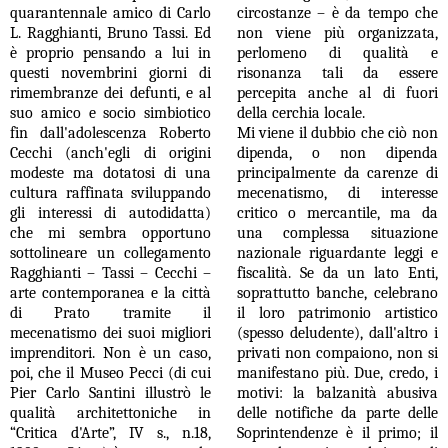
quarantennale amico di Carlo
circostanze – è da tempo che
L. Ragghianti, Bruno Tassi. Ed
non viene più organizzata,
è proprio pensando a lui in
perlomeno di qualità e
questi novembrini giorni di
risonanza tali da essere
rimembranze dei defunti, e al
percepita anche al di fuori
suo amico e socio simbiotico
della cerchia locale.
fin dall'adolescenza Roberto
Mi viene il dubbio che ciò non
Cecchi (anch'egli di origini
dipenda, o non dipenda
modeste ma dotatosi di una
principalmente da carenze di
cultura raffinata sviluppando
mecenatismo, di interesse
gli interessi di autodidatta)
critico o mercantile, ma da
che mi sembra opportuno
una complessa situazione
sottolineare un collegamento
nazionale riguardante leggi e
Ragghianti – Tassi – Cecchi –
fiscalità. Se da un lato Enti,
arte contemporanea e la città
soprattutto banche, celebrano
di Prato tramite il
il loro patrimonio artistico
mecenatismo dei suoi migliori
(spesso deludente), dall'altro i
imprenditori. Non è un caso,
privati non compaiono, non si
poi, che il Museo Pecci (di cui
manifestano più. Due, credo, i
Pier Carlo Santini illustrò le
motivi: la balzanità abusiva
qualità architettoniche in
delle notifiche da parte delle
“Critica d'Arte”, IV s., n.18,
Soprintendenze è il primo; il