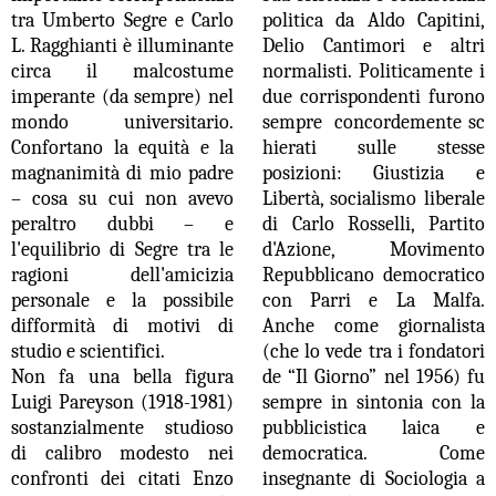
tra Umberto Segre e Carlo
politica da Aldo Capitini,
L. Ragghianti è illuminante
Delio Cantimori e altri
circa il malcostume
normalisti. Politicamente i
imperante (da sempre) nel
due corrispondenti furono
mondo universitario.
sempre concordemente sc
Confortano la equità e la
hierati sulle stesse
magnanimità di mio padre
posizioni: Giustizia e
– cosa su cui non avevo
Libertà, socialismo liberale
peraltro dubbi – e
di Carlo Rosselli, Partito
l'equilibrio di Segre tra le
d'Azione, Movimento
ragioni dell'amicizia
Repubblicano democratico
personale e la possibile
con Parri e La Malfa.
difformità di motivi di
Anche come giornalista
studio e scientifici.
(che lo vede tra i fondatori
Non fa una bella figura
de “Il Giorno” nel 1956) fu
Luigi Pareyson (1918-1981)
sempre in sintonia con la
sostanzialmente studioso
pubblicistica laica e
di calibro modesto nei
democratica. Come
confronti dei citati Enzo
insegnante di Sociologia a