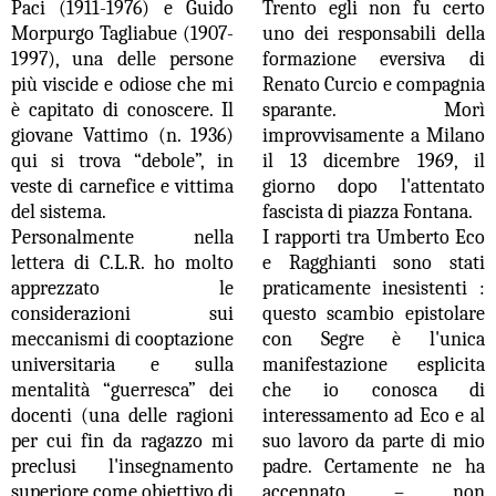
Paci (1911-1976) e Guido
Trento egli non fu certo
Morpurgo Tagliabue (1907-
uno dei responsabili della
1997), una delle persone
formazione eversiva di
più viscide e odiose che mi
Renato Curcio e compagnia
è capitato di conoscere. Il
sparante. Morì
giovane Vattimo (n. 1936)
improvvisamente a Milano
qui si trova “debole”, in
il 13 dicembre 1969, il
veste di carnefice e vittima
giorno dopo l'attentato
del sistema.
fascista di piazza Fontana.
Personalmente nella
I rapporti tra Umberto Eco
lettera di C.L.R. ho molto
e Ragghianti sono stati
apprezzato le
praticamente inesistenti :
considerazioni sui
questo scambio epistolare
meccanismi di cooptazione
con Segre è l'unica
universitaria e sulla
manifestazione esplicita
mentalità “guerresca” dei
che io conosca di
docenti (una delle ragioni
interessamento ad Eco e al
per cui fin da ragazzo mi
suo lavoro da parte di mio
preclusi l'insegnamento
padre. Certamente ne ha
superiore come obiettivo di
accennato – non