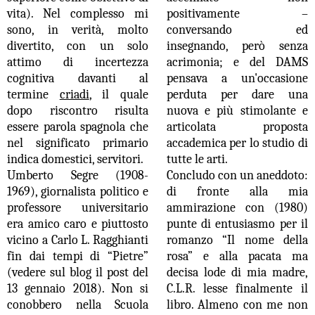
vita). Nel complesso mi
positivamente –
sono, in verità, molto
conversando ed
divertito, con un solo
insegnando, però senza
attimo di incertezza
acrimonia; e del DAMS
cognitiva davanti al
pensava a un'occasione
termine
criadi
, il quale
perduta per dare una
dopo riscontro risulta
nuova e più stimolante e
essere parola spagnola che
articolata proposta
nel significato primario
accademica per lo studio di
indica domestici, servitori.
tutte le arti.
Umberto Segre (1908-
Concludo con un aneddoto:
1969), giornalista politico e
di fronte alla mia
professore universitario
ammirazione con (1980)
era amico caro e piuttosto
punte di entusiasmo per il
vicino a Carlo L. Ragghianti
romanzo “Il nome della
fin dai tempi di “Pietre”
rosa” e alla pacata ma
(vedere sul blog il post del
decisa lode di mia madre,
13 gennaio 2018). Non si
C.L.R. lesse finalmente il
conobbero nella Scuola
libro. Almeno con me non