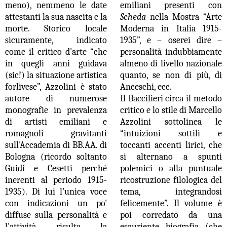
meno), nemmeno le date
emiliani presenti con
attestanti la sua nascita e la
Scheda
nella Mostra “Arte
morte. Storico locale
Moderna in Italia 1915-
sicuramente, indicato
1935”, e – oserei dire –
come il critico d'arte “che
personalità indubbiamente
in quegli anni guidava
almeno di livello nazionale
(sic!) la situazione artistica
quanto, se non di più, di
forlivese”, Azzolini è stato
Anceschi, ecc.
autore di numerose
Il Baccilieri circa il metodo
monografie in prevalenza
critico e lo stile di Marcello
di artisti emiliani e
Azzolini sottolinea le
romagnoli gravitanti
“intuizioni sottili e
sull'Accademia di BB.AA. di
toccanti accenti lirici, che
Bologna (ricordo soltanto
si alternano a spunti
Guidi e Cesetti perché
polemici o alla puntuale
inerenti al periodo 1915-
ricostruzione filologica del
1935). Di lui l'unica voce
tema, integrandosi
con indicazioni un po'
felicemente”. Il volume è
diffuse sulla personalità e
poi corredato da una
l'attività risulta la
esauriente biografia (che