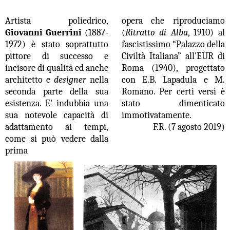
Artista poliedrico,
opera che riproduciamo
Giovanni Guerrini
(1887-
(
Ritratto di
Alba
, 1910) al
1972) è stato soprattutto
fascistissimo “Palazzo della
pittore di successo e
Civiltà Italiana” all'EUR di
incisore di qualità ed anche
Roma (1940), progettato
architetto e
designer
nella
con E.B. Lapadula e M.
seconda parte della sua
Romano. Per certi versi è
esistenza. E' indubbia una
stato dimenticato
sua notevole capacità di
immotivatamente.
adattamento ai tempi,
F.R. (7 agosto 2019)
come si può vedere dalla
prima