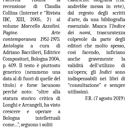
recensione di Claudia
andrebbe messa in rete),
Collina (Internet e “Rivista
dal regesto degli scritti
IBC, XIII, 2005, 2) al
d'arte, da una bibliografia
volume
Marcello Azzolini.
essenziale. Manca l'
Indice
Pagine. Arte
dei nomi
, trascuratezza
contemporanea 1951-1975.
colpevole da parte degli
Antologia
a cura di
editori che molto spesso,
Adriano Baccilieri, Editrice
così facendo, inficiano
Compositori, Bologna 2004,
anche gravemente la
p. 409. Il testo è piuttosto
validità dell'utilizzo di
generico (nemmeno una
un'opera; gli
Indici
sono
data al di fuori di quelle del
indispensabili nei libri di
titolo) e forse lacunoso
“consultazione” e sempre
perché noto: “oltre alla
utilissimi.
statura storico critica di
F.R. (7 agosto 2019)
Longhi e Arcangeli, ha visto
crescere e operare a
Bologna intellettuali
come...”, seguono i soliti