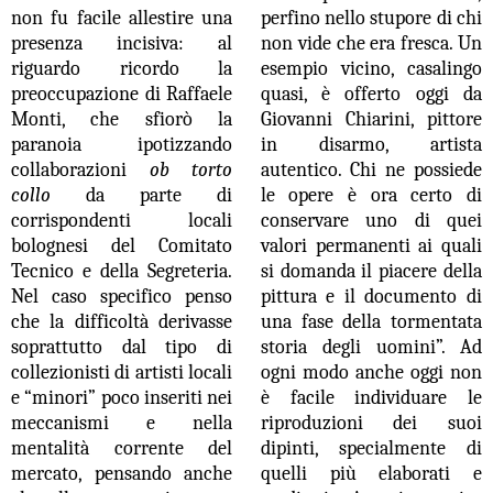
non fu facile allestire una
perfino nello stupore di chi
presenza incisiva: al
non vide che era fresca. Un
riguardo ricordo la
esempio vicino, casalingo
preoccupazione di Raffaele
quasi, è offerto oggi da
Monti, che sfiorò la
Giovanni Chiarini, pittore
paranoia ipotizzando
in disarmo, artista
collaborazioni
ob torto
autentico. Chi ne possiede
collo
da parte di
le opere è ora certo di
corrispondenti locali
conservare uno di quei
bolognesi del Comitato
valori permanenti ai quali
Tecnico e della Segreteria.
si domanda il piacere della
Nel caso specifico penso
pittura e il documento di
che la difficoltà derivasse
una fase della tormentata
soprattutto dal tipo di
storia degli uomini”. Ad
collezionisti di artisti locali
ogni modo anche oggi non
e “minori” poco inseriti nei
è facile individuare le
meccanismi e nella
riproduzioni dei suoi
mentalità corrente del
dipinti, specialmente di
mercato, pensando anche
quelli più elaborati e