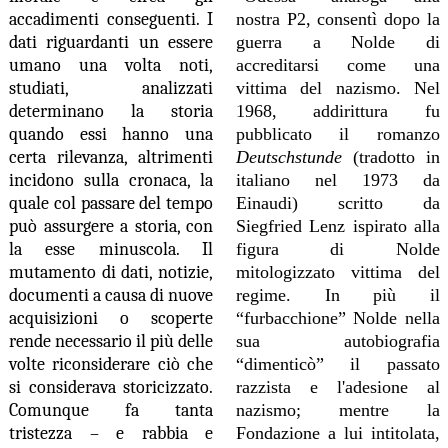
accadimenti conseguenti. I
nostra P2, consentì dopo la
dati riguardanti un essere
guerra a Nolde di
umano una volta noti,
accreditarsi come una
studiati, analizzati
vittima del nazismo. Nel
determinano la storia
1968, addirittura fu
quando essi hanno una
pubblicato il romanzo
certa rilevanza, altrimenti
Deutschstunde
(tradotto in
incidono sulla cronaca, la
italiano nel 1973 da
quale col passare del tempo
Einaudi) scritto da
può assurgere a storia, con
Siegfried Lenz ispirato alla
la esse minuscola. Il
figura di Nolde
mutamento di dati, notizie,
mitologizzato vittima del
documenti a causa di nuove
regime. In più il
acquisizioni o scoperte
“furbacchione” Nolde nella
rende necessario il più delle
sua autobiografia
volte riconsiderare ciò che
“dimenticò” il passato
si considerava storicizzato.
razzista e l'adesione al
Comunque fa tanta
nazismo; mentre la
tristezza – e rabbia e
Fondazione a lui intitolata,