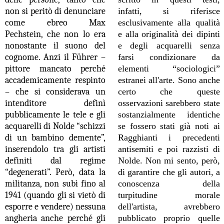
non si peritò di denunciare
infatti, si riferisce
come ebreo Max
esclusivamente alla qualità
Pechstein, che non lo era
e alla originalità dei dipinti
nonostante il suono del
e degli acquarelli senza
cognome. Anzi il F
ü
hrer –
farsi condizionare da
pittore mancato perché
elementi “sociologici”
accademicamente respinto
estranei all'arte. Sono anche
– che si considerava un
certo che queste
intenditore definì
osservazioni sarebbero state
pubblicamente le tele e gli
sostanzialmente identiche
acquarelli di Nolde “schizzi
se fossero stati già noti ai
di un bambino demente”,
Ragghianti i precedenti
inserendolo tra gli artisti
antisemiti e poi razzisti di
definiti dal regime
Nolde. Non mi sento, però,
“degenerati”. Però, data la
di garantire che gli autori, a
militanza, non subì fino al
conoscenza della
1941 (quando gli si vietò di
turpitudine morale
esporre e vendere) nessuna
dell'artista, avrebbero
angheria anche perché gli
pubblicato proprio quelle