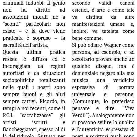
criminali indubbi. Il genio
secondo validi canoni
non ha diritto ad
estetici, è
arte
e come tale
assoluzioni morali né a
va distinta da altre
“sconti” particolari: non
manifestazioni umane e,
esiste – e là dove viene
inoltre, va tutelata come
praticata è sopruso – la
bene comune.
sacralità dell'artista.
Si può odiare Wagner come
Questa ultima pratica
persona, ad esempio, e ad
resiste, è diffusa ed è
ascoltarlo provare anche un
incoraggiata da regimi
qualche disagio, ma è
autoritari e da situazioni
demenziale negare alla sua
sociopolitiche totalizzanti
musica una veridicità
nelle quali i nostri sono
espressiva di portata
sempre buoni e gli altri
universale e perenne.
sempre cattivi. Ricordo, in
(Comunque, io preferisco
tempi a noi recenti, come il
pensare e dire: “Viva
P.C.I. “sacralizzasse” gli
Verdi!”). Analogamente non
artisti iscritti e
si possono svilire la qualità
fiancheggiatori, spesso al di
e l'autenticità espressiva di
là del ridicolo: Guttuso, per
poeti e scrittori quali sono