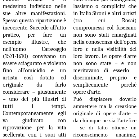
medesimo individuo nelle
lassismo o complicità che
sue altre manifestazioni.
in Italia Sironi e altri artisti
Spesso questa ripartizione è
(tra cui Rosai)
incoerente. Succede all'atto
compromessi col fascismo
pratico, per fare un
non sono stati emarginati
esempio illustre, che
nella conoscenza dell'opera
nell'uomo Caravaggio
loro e nella visibilità del
(1571-1610) convivano un
loro lavoro. Le opere d'arte
essere sciagurato e violento
non sono state – e non
fino all'omicidio e un
meritavano di esserlo –
artista così dotato ed
discriminate, proprio e
originale da farlo
semplicemente perché
considerare – giustamente
opere d'arte.
– uno dei più illustri di
Può dispiacere doverlo
tutti i tempi.
ammettere ma la creazione
Contemporaneamente egli
originale di opere d'arte –
va giudicato con
da chiunque ne sia l'artefice
riprovazione per la vita
– se di fatto ottiene un
scellerata con i suoi atti
riconoscimento unanime,