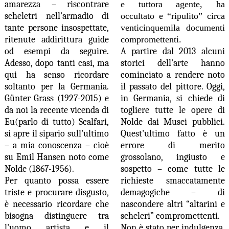
amarezza – riscontrare
e tuttora agente, ha
scheletri nell'armadio di
occultato e “ripulito” circa
tante persone insospettate,
venticinquemila documenti
ritenute addirittura guide
compromettenti.
od esempi da seguire.
A partire dal 2013 alcuni
Adesso, dopo tanti casi, ma
storici dell'arte hanno
qui ha senso ricordare
cominciato a rendere noto
soltanto per la Germania.
il passato del pittore. Oggi,
Günter Grass (1927-2015) e
in Germania, si chiede di
da noi la recente vicenda di
togliere tutte le opere di
Eu(parlo di tutto) Scalfari,
Nolde dai Musei pubblici.
si apre il sipario sull'ultimo
Quest'ultimo fatto è un
– a mia conoscenza – cioè
errore di merito
su Emil Hansen noto come
grossolano, ingiusto e
Nolde (1867-1956).
sospetto – come tutte le
Per quanto possa essere
richieste smaccatamente
triste e procurare disgusto,
demagogiche – di
è necessario ricordare che
nascondere altri “altarini e
bisogna distinguere tra
scheleri” compromettenti.
l'uomo artista e il
Non è stato per indulgenza,