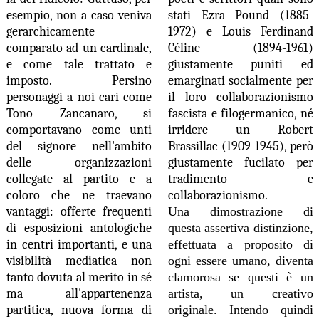
esempio, non a caso veniva
stati Ezra Pound (1885-
gerarchicamente
1972) e Louis Ferdinand
comparato ad un cardinale,
Céline (1894-1961)
e come tale trattato e
giustamente puniti ed
imposto. Persino
emarginati socialmente per
personaggi a noi cari come
il loro collaborazionismo
Tono Zancanaro, si
fascista e filogermanico, né
comportavano come unti
irridere un Robert
del signore nell'ambito
Brassillac (1909-1945), però
delle organizzazioni
giustamente fucilato per
collegate al partito e a
tradimento e
coloro che ne traevano
collaborazionismo.
vantaggi: offerte frequenti
Una dimostrazione di
di esposizioni antologiche
questa assertiva distinzione,
in centri importanti, e una
effettuata a proposito di
visibilità mediatica non
ogni essere umano, diventa
tanto dovuta al merito in sé
clamorosa se questi è un
ma all'appartenenza
artista, un creativo
partitica, nuova forma di
originale. Intendo quindi