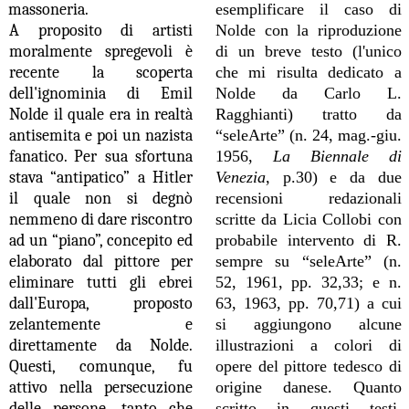
massoneria.
esemplificare il caso di
A proposito di artisti
Nolde con la riproduzione
moralmente spregevoli è
di un breve testo (l'unico
recente la scoperta
che mi risulta dedicato a
dell'ignominia di Emil
Nolde da Carlo L.
Nolde il quale era in realtà
Ragghianti) tratto da
antisemita e poi un nazista
“seleArte” (n. 24, mag.-giu.
fanatico. Per sua sfortuna
1956,
La Biennale di
stava “antipatico” a Hitler
Venezia
, p.30) e da due
il quale non si
degnò
recensioni redazionali
nemmeno di dare riscontro
scritte da Licia Collobi con
ad un “piano”, concepito ed
probabile intervento di R.
elaborato dal pittore per
sempre su “seleArte” (n.
eliminare tutti gli ebrei
52, 1961, pp. 32,33; e n.
dall'Europa, proposto
63, 1963, pp. 70,71) a cui
zelantemente e
si aggiungono alcune
direttamente da Nolde.
illustrazioni a colori di
Questi, comunque, fu
opere del pittore tedesco di
attivo nella persecuzione
origine danese. Quanto
delle persone, tanto che
scritto in questi testi,