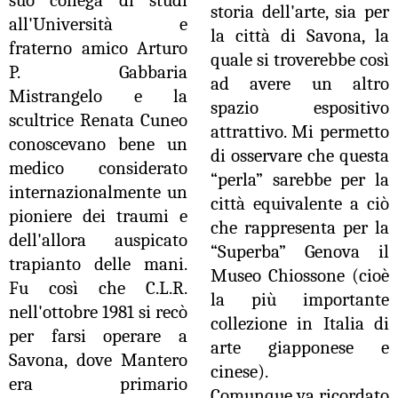
suo collega di studi
storia dell'arte, sia per
all'Università e
la città di Savona, la
fraterno amico Arturo
quale si troverebbe così
P. Gabbaria
ad avere un altro
Mistrangelo e la
spazio espositivo
scultrice Renata Cuneo
attrattivo. Mi permetto
conoscevano bene un
di osservare che questa
medico considerato
“perla” sarebbe per la
internazionalmente un
città equivalente a ciò
pioniere dei traumi e
che rappresenta per la
dell'allora auspicato
“Superba” Genova il
trapianto delle mani.
Museo Chiossone (cioè
Fu così che C.L.R.
la più importante
nell'ottobre 1981 si recò
collezione in Italia di
per farsi operare a
arte giapponese e
Savona, dove Mantero
cinese).
era primario
Comunque va ricordato