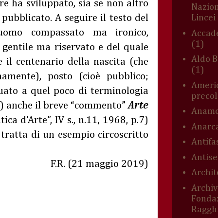
e ha sviluppato, sia se non altro
Nazion
 pubblicato. A seguire il testo del
Lincei
 uomo compassato ma ironico,
Accade
(1)
 gentile ma riservato e del quale
Aldo B
 il centenario della nascita (che
(1)
mamente), posto (cioè pubblico;
Americ
ato a quel poco di terminologia
preco
o) anche il breve “commento”
Arte
Anamo
tica d'Arte”, IV s., n.11, 1968, p.7)
Anarc
 tratta di un esempio circoscritto
Antifa
Antis
F.R. (21 maggio 2019)
Archit
Archiv
Fonda
Ragghi