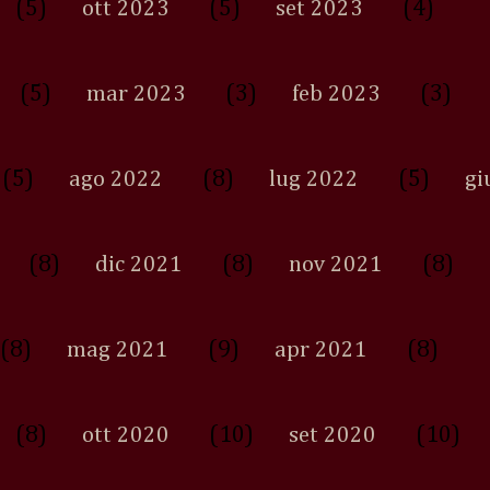
(5)
(5)
(4)
ott 2023
set 2023
(5)
(3)
(3)
mar 2023
feb 2023
(5)
(8)
(5)
ago 2022
lug 2022
gi
(8)
(8)
(8)
dic 2021
nov 2021
(8)
(9)
(8)
mag 2021
apr 2021
(8)
(10)
(10)
ott 2020
set 2020