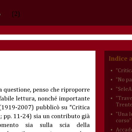
(2)
6
Indice 
"Critic
"No pa
"SeleA
la questione, penso che riproporre
ffabile lettura, nonché importante
"Trave
Trent
 (1919-2007) pubblicò su “Critica
"Una l
8; pp. 11-24) sia un contributo già
corso"
gomento sia sulla scia della
Accad