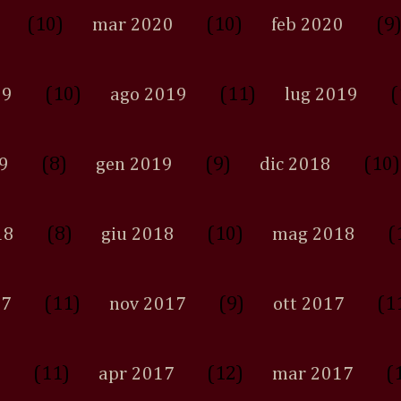
(10)
(10)
(9
mar 2020
feb 2020
(10)
(11)
(
19
ago 2019
lug 2019
(8)
(9)
(10)
9
gen 2019
dic 2018
(8)
(10)
(
18
giu 2018
mag 2018
(11)
(9)
(1
17
nov 2017
ott 2017
(11)
(12)
(
7
apr 2017
mar 2017