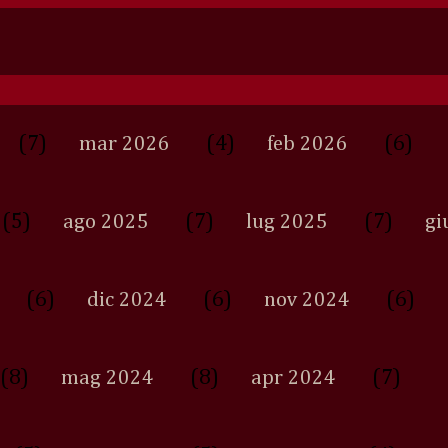
(7)
(4)
(6)
mar 2026
feb 2026
(5)
(7)
(7)
ago 2025
lug 2025
gi
(6)
(6)
(6)
dic 2024
nov 2024
(8)
(8)
(7)
mag 2024
apr 2024