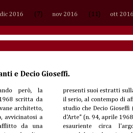
(7)
(11)
dic 2016
nov 2016
ott 201
anti e Decio Gioseffi.
ando però, la
presenti suoi estratti sul
 1968 scritta da
il serio, al contempo di a
vane architetto,
studio che Decio Gioseffi
, avvicinatosi a
d'Arte” (n. 94, aprile 196
fflitto da una
esauriente circa l'ar