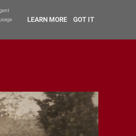
agent
LEARN MORE
GOT IT
 usage