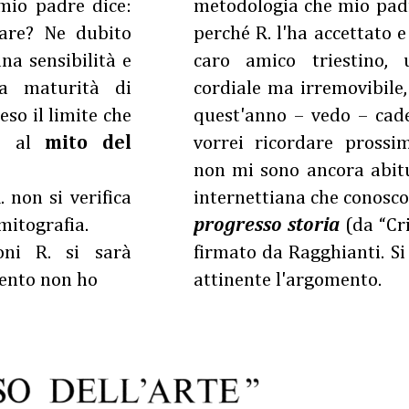
 mio padre dice:
metodologia che mio padr
are? Ne dubito
perché R. l'ha accettato e
una sensibilità e
caro amico triestino,
na maturità di
cordiale ma irremovibile,
so il limite che
quest'anno – vedo – cade
e al
mito del
vorrei ricordare prossi
non mi sono ancora abitu
 non si verifica
internettiana che conosc
mitografia.
progresso storia
(da “Cri
oni R. si sarà
firmato da Ragghianti. Si
mento non ho
attinente l'argomento.