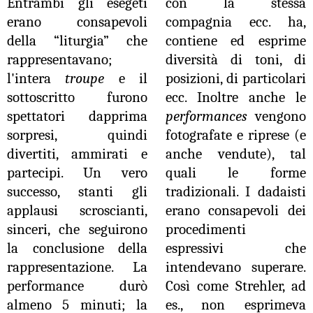
Entrambi gli esegeti
con la stessa
erano consapevoli
compagnia ecc. ha,
della “liturgia” che
contiene ed esprime
rappresentavano;
diversità di toni, di
l'intera
troupe
e il
posizioni, di particolari
sottoscritto furono
ecc. Inoltre anche le
spettatori dapprima
performances
vengono
sorpresi, quindi
fotografate e riprese (e
divertiti, ammirati e
anche vendute), tal
partecipi. Un vero
quali le forme
successo, stanti gli
tradizionali. I dadaisti
applausi scroscianti,
erano consapevoli dei
sinceri, che seguirono
procedimenti
la conclusione della
espressivi che
rappresentazione. La
intendevano superare.
performance durò
Così come Strehler, ad
almeno 5 minuti; la
es., non esprimeva