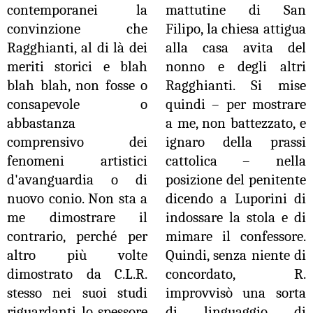
contemporanei la
mattutine di San
convinzione che
Filipo, la chiesa attigua
Ragghianti, al di là dei
alla casa avita del
meriti storici e blah
nonno e degli altri
blah blah, non fosse o
Ragghianti. Si mise
consapevole o
quindi – per mostrare
abbastanza
a me, non battezzato, e
comprensivo dei
ignaro della prassi
fenomeni artistici
cattolica – nella
d'avanguardia o di
posizione del penitente
nuovo conio. Non sta a
dicendo a Luporini di
me dimostrare il
indossare la stola e di
contrario, perché per
mimare il confessore.
altro più volte
Quindi, senza niente di
dimostrato da C.L.R.
concordato, R.
stesso nei suoi studi
improvvisò una sorta
riguardanti lo spessore
di linguaggio di