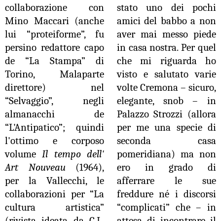
collaborazione con
stato uno dei pochi
Mino Maccari (anche
amici del babbo a non
lui “proteiforme”, fu
aver mai messo piede
persino redattore capo
in casa nostra. Per quel
de “La Stampa” di
che mi riguarda ho
Torino, Malaparte
visto e salutato varie
direttore) nel
volte Cremona – sicuro,
“Selvaggio”, negli
elegante, snob – in
almanacchi de
Palazzo Strozzi (allora
“L'Antipatico”; quindi
per me una specie di
l'ottimo e corposo
seconda casa
volume
Il tempo dell'
pomeridiana) ma non
Art
Nouveau
(1964),
ero in grado di
per la Vallecchi, le
afferrare le sue
collaborazioni per “La
freddure né i discorsi
cultura artistica”
“complicati” che – in
(rivista ideata da C.L.
attesa di incontrare il