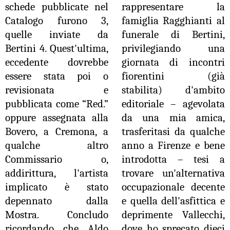
schede pubblicate nel
rappresentare la
Catalogo furono 3,
famiglia Ragghianti al
quelle inviate da
funerale di Bertini,
Bertini 4. Quest'ultima,
privilegiando una
eccedente dovrebbe
giornata di incontri
essere stata poi o
fiorentini (già
revisionata e
stabilita) d'ambito
pubblicata come “Red.”
editoriale – agevolata
oppure assegnata alla
da una mia amica,
Bovero, a Cremona, a
trasferitasi da qualche
qualche altro
anno a Firenze e bene
Commissario o,
introdotta – tesi a
addirittura, l'artista
trovare un'alternativa
implicato è stato
occupazionale decente
depennato dalla
e quella dell'asfittica e
Mostra.
Concludo
deprimente Vallecchi,
ricordando che Aldo
dove ho sprecato dieci