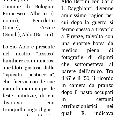
Aldo Bertini con Carlo
Comune di Bologna:
L. Ragghianti divenne
Francesco. Alberto (i
amicissimo, ragion per
nonni), Benedetto
cui dopo la guerra si
(Croce), Cesare
fermò spesso a trovarlo
(Gnudi), Aldo (Bertini).
a Firenze, talvolta con
una enorme borsa da
Lo zio Aldo è presente
medico piena di
nel nostro “lessico”
fotografie di dipinti
familiare con numerosi
che sottometteva al
aneddoti gustosi, dalla
parere dell'amico. Tra
“squisita pasticceria”,
il'47 e il '50, li ricordo
che faceva con le sue
in camera da pranzo
mani la mamma per le
dopo il pasto occupati
feste natalizie, di cui
in certami
divorava con
attribuzionistici nei
tranquilla ingordigia -
quali R. indicava