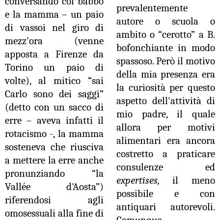
conversando col babbo
prevalentemente
e la mamma – un paio
autore o scuola o
di vassoi nel giro di
ambito o “cerotto” a B.
mezz'ora (venne
bofonchiante in modo
apposta a Firenze da
spassoso. Però il motivo
Torino un paio di
della mia presenza era
volte), al mitico “sai
la curiosità per questo
Carlo sono dei saggi”
aspetto dell'attività di
(detto con un sacco di
mio padre, il quale
erre – aveva infatti il
allora per motivi
rotacismo -, la mamma
alimentari era ancora
sosteneva che riusciva
costretto a praticare
a mettere la erre anche
consulenze ed
pronunziando “la
expertises,
il meno
Vallée d'Aosta”)
possibile e con
riferendosi agli
antiquari autorevoli.
omosessuali alla fine di
Comunque –