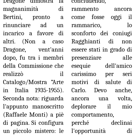
Dragone dimostra la
concludendo,
magnanimità di
rammento ancora
Bertini, pronto a
come fosse oggi il
rinunciare ad un
rammarico, lo
incarico a favore di
sconforto dei coniugi
altri. (Non a caso
Ragghianti di non
Dragone, vent'anni
essere stati in grado di
dopo, fu tra i membri
presenziare alle
della Commissione che
esequie dell'amico
realizzò il
carissimo per seri
Catalogo/Mostra “Arte
motivi di salute di
in Italia 1935-1955).
Carlo. Devo anche,
Seconda nota: riguarda
ancora una volta,
l'appunto manoscritto
deplorare il mio
(Raffaele Monti) a piè
comportamento,
di pagina. Si configura
perché declinai
un piccolo mistero: le
l'opportunità di