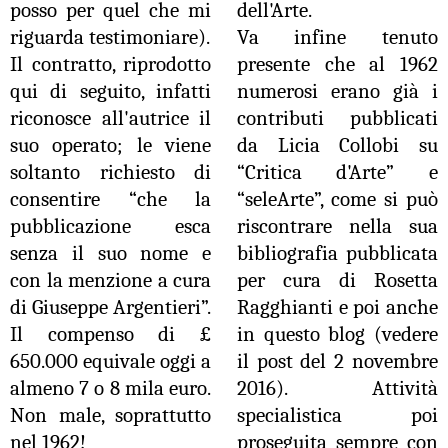
posso per quel che mi
dell'Arte.
riguarda testimoniare).
Va infine tenuto
Il contratto, riprodotto
presente che al 1962
qui di seguito, infatti
numerosi erano già i
riconosce all'autrice il
contributi pubblicati
suo operato; le viene
da Licia Collobi su
soltanto richiesto di
“Critica d'Arte” e
consentire “che la
“seleArte”, come si può
pubblicazione esca
riscontrare nella sua
senza il suo nome e
bibliografia pubblicata
con la menzione a cura
per cura di Rosetta
di Giuseppe Argentieri”.
Ragghianti e poi anche
Il compenso di £
in questo blog (vedere
650.000 equivale oggi a
il post del 2 novembre
almeno 7 o 8 mila euro.
2016). Attività
Non male, soprattutto
specialistica poi
nel 1962!
proseguita sempre con