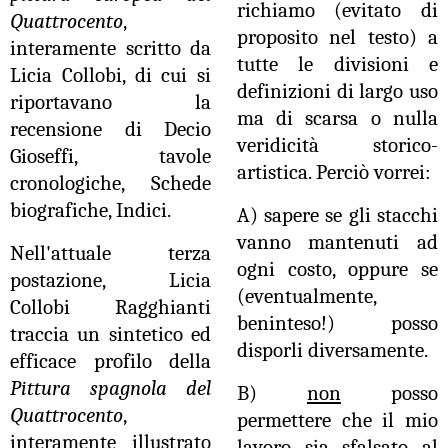
richiamo (evitato di
Quattrocento
,
proposito nel testo) a
interamente scritto da
tutte le divisioni e
Licia Collobi, di cui si
definizioni di largo uso
riportavano la
ma di scarsa o nulla
recensione di Decio
veridicità storico-
Gioseffi, tavole
artistica. Perciò vorrei:
cronologiche, Schede
biografiche, Indici.
A) sapere se gli stacchi
vanno mantenuti ad
Nell'attuale terza
ogni costo, oppure se
postazione, Licia
(eventualmente,
Collobi Ragghianti
beninteso!) posso
traccia un sintetico ed
disporli diversamente.
efficace profilo della
Pittura spagnola del
B)
non
posso
Quattrocento
,
permettere che il mio
interamente illustrato
lavoro sia sfalsato al