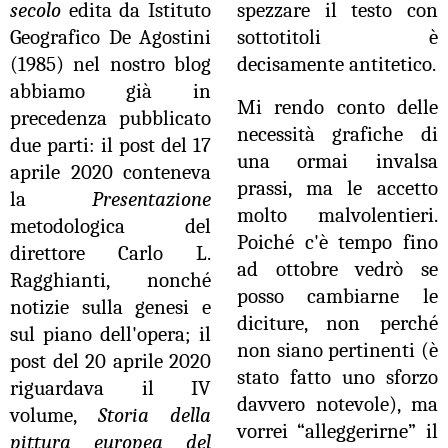
secolo
edita da Istituto
spezzare il testo con
Geografico De Agostini
sottotitoli è
(1985) nel nostro blog
decisamente antitetico.
abbiamo già in
Mi rendo conto delle
precedenza pubblicato
necessità grafiche di
due parti: il post del 17
una ormai invalsa
aprile 2020 conteneva
prassi, ma le accetto
la
Presentazione
molto malvolentieri.
metodologica del
Poiché c'è tempo fino
direttore Carlo L.
ad ottobre vedrò se
Ragghianti, nonché
posso cambiarne le
notizie sulla genesi e
diciture, non perché
sul piano dell'opera; il
non siano pertinenti (è
post del 20 aprile 2020
stato fatto uno sforzo
riguardava il IV
davvero notevole), ma
volume,
Storia della
vorrei “alleggerirne” il
pittura europea del