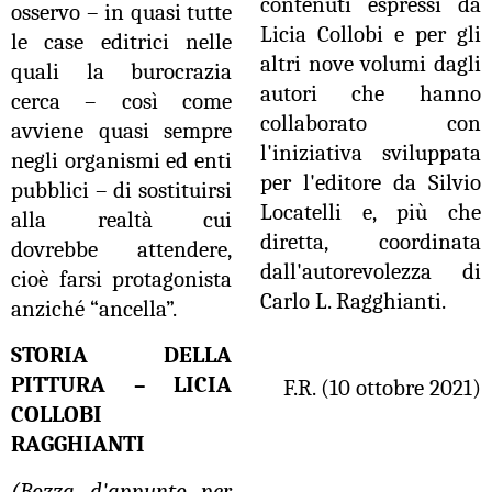
contenuti espressi da
osservo – in quasi tutte
Licia Collobi e per gli
le case editrici nelle
altri nove volumi dagli
quali la burocrazia
autori che hanno
cerca – così come
collaborato con
avviene quasi sempre
l'iniziativa sviluppata
negli organismi ed enti
per l'editore da Silvio
pubblici – di sostituirsi
Locatelli e, più che
alla realtà cui
diretta, coordinata
dovrebbe attendere,
dall'autorevolezza di
cioè farsi protagonista
Carlo L. Ragghianti.
anziché “ancella”.
STORIA DELLA
PITTURA – LICIA
F.R. (10 ottobre 2021)
COLLOBI
RAGGHIANTI
(Bozza d'appunto per