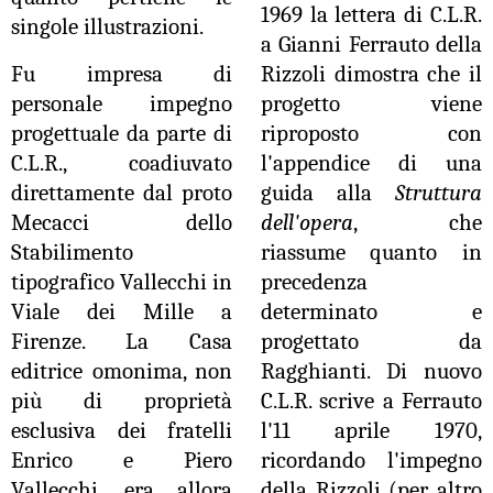
1969 la lettera di C.L.R.
singole illustrazioni.
a Gianni Ferrauto della
Fu impresa di
Rizzoli dimostra che il
personale impegno
progetto viene
progettuale da parte di
riproposto con
C.L.R., coadiuvato
l'appendice di una
direttamente dal proto
guida alla
Struttura
Mecacci dello
dell'opera
, che
Stabilimento
riassume quanto in
tipografico Vallecchi in
precedenza
Viale dei Mille a
determinato e
Firenze. La Casa
progettato da
editrice omonima, non
Ragghianti. Di nuovo
più di proprietà
C.L.R. scrive a Ferrauto
esclusiva dei fratelli
l'11 aprile 1970,
Enrico e Piero
ricordando l'impegno
Vallecchi, era allora
della Rizzoli (per altro