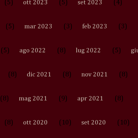
(5)
(5)
(4)
ott 2023
set 2023
(5)
(3)
(3)
mar 2023
feb 2023
(5)
(8)
(5)
ago 2022
lug 2022
gi
(8)
(8)
(8)
dic 2021
nov 2021
(8)
(9)
(8)
mag 2021
apr 2021
(8)
(10)
(10)
ott 2020
set 2020