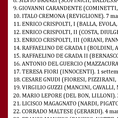
8. SILVIO BRANZI (
SCOPINICH, BALDESSAR
9. GIOVANNI CARANDENTE (COMINETTI, M
10.
ITALO CREMONA (REVIGLIONE). 7 mag
11. ENRICO CRISPOLTI, I (BALLA, EVOLA,
12. ENRICO CRISPOLTI, II (
COSTA, DIULG
13. ENRICO CRISPOLTI, III (ORIANI, PAN
14. RAFFAELINO DE GRADA I (BOLDINI, A
15. RAFFAELINO DE GRADA II (
BERNASCON
16. ANTONIO DEL GUERCIO (MAZZACURATI
17. TERESA FIORI (INNOCENTI). 1 settem
18. CESARE GNUDI (FIORESI, PIZZIRANI, 
19. VIRGILIO GUZZI (MANCINI, CAVALLI
20.
MARIO LEPORE (DEL BON, LILLONI). 
21. LICISCO MAGAGNATO (NARDI, PIGATO
22. CORRADO MALTESE (GERARDI). 4 mar