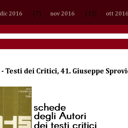
(7)
(11)
dic 2016
nov 2016
ott 201
- Testi dei Critici, 41. Giuseppe Spro