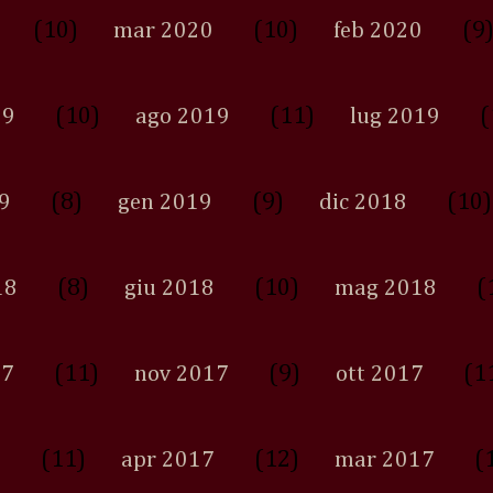
(10)
(10)
(9
mar 2020
feb 2020
(10)
(11)
(
19
ago 2019
lug 2019
(8)
(9)
(10)
9
gen 2019
dic 2018
(8)
(10)
(
18
giu 2018
mag 2018
(11)
(9)
(1
17
nov 2017
ott 2017
(11)
(12)
(
7
apr 2017
mar 2017