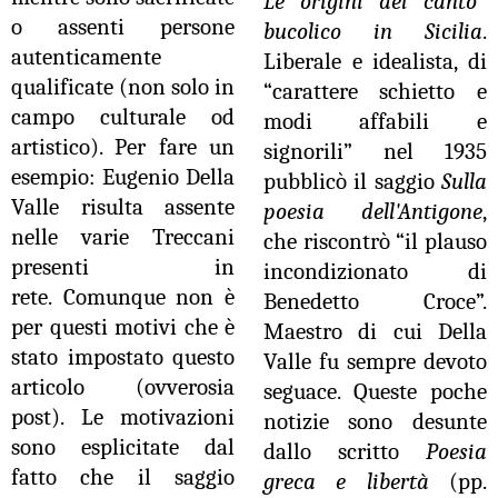
Le origini del canto
o assenti persone
bucolico in Sicilia
.
autenticamente
Liberale e idealista, di
qualificate (non solo in
“carattere schietto e
campo culturale od
modi affabili e
artistico). Per fare un
signorili” nel 1935
esempio: Eugenio Della
pubblicò il saggio
Sulla
Valle risulta assente
poesia dell'Antigone
,
nelle varie Treccani
che riscontrò “il plauso
presenti in
incondizionato di
rete.
Comunque non è
Benedetto Croce”.
per questi motivi che è
Maestro di cui Della
stato impostato questo
Valle fu sempre devoto
articolo (ovverosia
seguace. Queste poche
post). Le motivazioni
notizie sono desunte
sono esplicitate dal
dallo scritto
Poesia
fatto che il saggio
greca e libertà
(pp.