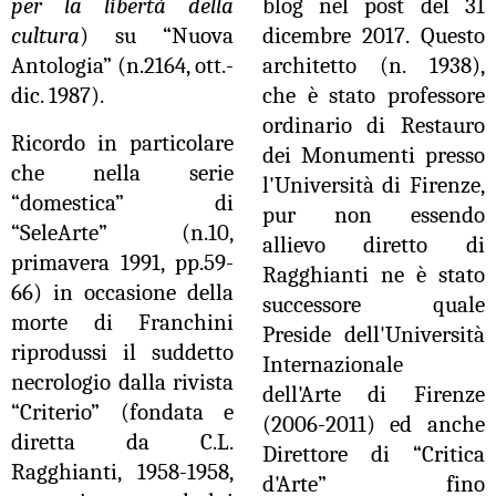
per la libertà della
blog nel post del 31
cultura
) su “Nuova
dicembre 2017. Questo
Antologia” (n.2164, ott.-
architetto (n. 1938),
dic. 1987).
che è stato professore
ordinario di Restauro
Ricordo in particolare
dei Monumenti presso
che nella serie
l'Università di Firenze,
“domestica” di
pur non essendo
“SeleArte” (n.10,
allievo diretto di
primavera 1991, pp.59-
Ragghianti ne è stato
66) in occasione della
successore quale
morte di Franchini
Preside dell'Università
riprodussi il suddetto
Internazionale
necrologio dalla rivista
dell'Arte di Firenze
“Criterio” (fondata e
(2006-2011) ed anche
diretta da C.L.
Direttore di “Critica
Ragghianti, 1958-1958,
d'Arte” fino