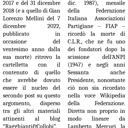
2017 e del 31 dicembre
dic. 1987), mensile
2018 (e a quello di Gian
della Federazione
Lorenzo Mellini del 7
Italiana Associazioni
dicembre 2022,
Partigiane – FIAP –
pubblicato in
ricordò la morte di
occasione del
C.L.R., che ne fu uno
ventesimo anno dalla
dei fondatori dopo la
sua morte) ritrovo la
scissione dell'ANPI
cartelletta con il
(1947) e negli anni
contenuto di quello
Sessanta anche
che avrebbe dovuto
Presidente, nonostante
essere il nucleo del
ciò non sia ricordato
secondo post su questo
nella voce Wikipedia
argomento, disperso
della Federazione.
tra gli altri materiali
Diretta non proprio in
attinenti al blog
modo lineare da
“Ragghianti&Collobi”.
Lamberto Mercuri la