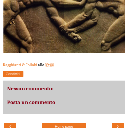
Ragghianti & Collobi
alle
09:00
Condividi
Nessun commento:
Posta un commento
‹
›
Home page