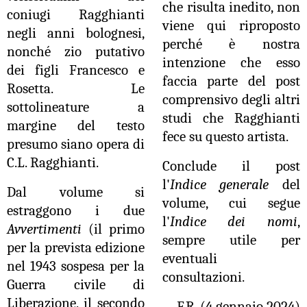
che risulta inedito, non
coniugi Ragghianti
viene qui riproposto
negli anni bolognesi,
perché è nostra
nonché zio putativo
intenzione che esso
dei figli Francesco e
faccia parte del post
Rosetta. Le
comprensivo degli altri
sottolineature a
studi che Ragghianti
margine del testo
fece su questo artista.
presumo siano opera di
C.L. Ragghianti.
Conclude il post
l'
Indice generale
del
Dal volume si
volume, cui segue
estraggono i due
l'
Indice dei nomi
,
Avvertimenti
(il primo
sempre utile per
per la prevista edizione
eventuali
nel 1943 sospesa per la
consultazioni.
Guerra civile di
Liberazione, il secondo
F.R. (4 gennaio 2024)