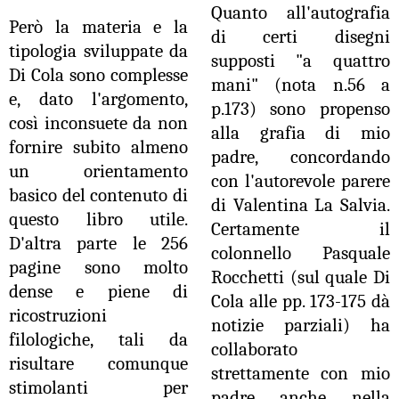
Quanto all'autografia
Però la materia e la
di certi disegni
tipologia sviluppate da
supposti "a quattro
Di Cola sono complesse
mani" (nota n.56 a
e, dato l'argomento,
p.173) sono propenso
così inconsuete da non
all
a
grafia di mio
fornire subito almeno
padre, concordando
un orientamento
con l'autorevole parere
basico del contenuto di
di Valentina La Salvia.
questo libro utile.
Certamente il
D'altra parte le 256
colonnello Pasquale
pagine sono molto
Rocchetti (sul quale Di
dense e piene di
Cola alle pp. 173-175
dà
ricostruzioni
notizie parziali) ha
filologiche, tali da
collaborato
risultare comunque
strettamente con mio
stimolanti per
padre anche nella