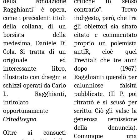
della Fondazione
critiche in senso
Ragghianti" è opera,
contrario". Trovo
come i precedenti titoli
indigesto, però, che tra
della collana, di un
gli obiettori sia sitato
borsista della
citato e commentato
medesima, Daniele Di
proprio un polemista
Cola. Si tratta di un
antiR, cioè quel
originale ed
Previtali che tre anni
interessante libro,
dopo (1967)
illustrato con disegni e
Ragghianti querelò per
schizzi operati da Carlo
calunniose falsità
L. Ragghianti,
pubblicate. (Il P. poi
intitolato
ritrattò e si scusò per
opportunamente
scritto. Ciò gli valse la
Critodisegno
.
generosa remissione
della denuncia).
Oltre ai consueti
Comunque una