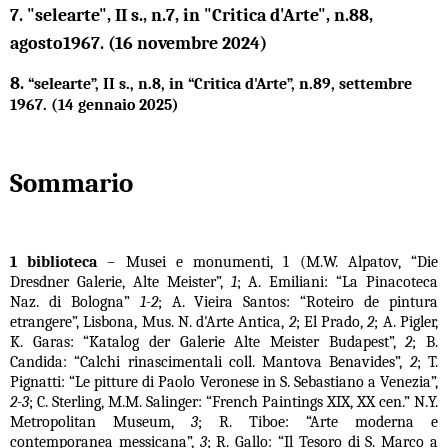
7.
"selearte", II s., n.7, in "Critica d'Arte", n.88,
agosto1967. (16 novembre 2024)
8.
“selearte”, II s., n.8, in “Critica d'Arte”, n.89, settembre
1967. (14 gennaio 2025)
Sommario
1 biblioteca
– Musei e monumenti, 1 (M.W. Alpatov, “Die
Dresdner Galerie, Alte Meister”,
1
; A. Emiliani: “La Pinacoteca
Naz. di Bologna”
1-2
; A. Vieira Santos: “Roteiro de pintura
etrangere”, Lisbona, Mus. N. d'Arte Antica,
2
; El Prado,
2
; A. Pigler,
K. Garas: “Katalog der Galerie Alte Meister Budapest”,
2
; B.
Candida: “Calchi rinascimentali coll. Mantova Benavides”,
2
; T.
Pignatti: “Le pitture di Paolo Veronese in S. Sebastiano a Venezia”,
2-3
; C. Sterling, M.M. Salinger: “French Paintings XIX, XX cen.” N.Y.
Metropolitan Museum,
3
; R. Tiboe: “Arte moderna e
contemporanea messicana”,
3
; R. Gallo: “Il Tesoro di S. Marco a