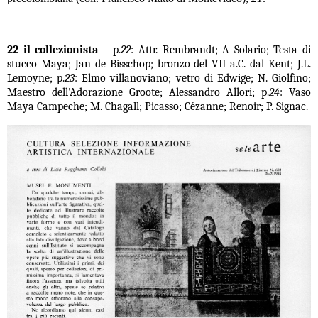
22 il collezionista
– p.
22
: Attr. Rembrandt; A Solario; Testa di
stucco Maya; Jan de Bisschop; bronzo del VII a.C. dal Kent; J.L.
Lemoyne; p.
23
: Elmo villanoviano; vetro di Edwige; N. Giolfino;
Maestro dell'Adorazione Groote; Alessandro Allori; p.
24
: Vaso
Maya Campeche; M. Chagall; Picasso; Cézanne; Renoir; P. Signac.