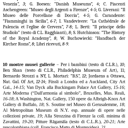
Venezia”,
3
; G. Boesen: “Danish Museums”,
4
; C. Piacenti
Aschengreen: “Museo degli Argenti a Firenze”,
4-5
; G. Liverani: “Il
Museo delle Porcellane di Doccia”,
4-5
; G. Carandente:
“Fiamminghi in Sicilia”,
6-7
; I. Vandevivere: “La Cathédrale de
Palencia et l'eglise de Cervera”,
7-8
; L. Berti: “Il principe dello
Studiolo” (testo di C.L. Ragghianti),
8
; S. Hutchinson: “The History
of the Royal Academy”,
8
; W. Buchowiecki: “Handbach der
Kircher Roms”,
8
; Libri ricevuti,
8-9
.
10 mostre musei gallerie
– Per i bambini (testo di C.L.R.),
10
;
Ben Shan (testo di C.L.R., Philadelphia Museum of Art), 11;
Bernardo Strozzi a NY, L. Mortari: “B.S.”,
12
; Jordaens a Ottawa,
Nat. Gal. Of Art,
12-14
; F
ü
ssli a Londra ed a Auckland, City Art
Gal.,
14-15
; Van Dyck alla Buckingam Palace Art Gallery,
15-16
;
Arte Moderna (“Dall'armonia al simbolo”, Bruxelles, Mus. Reali,
16-18
; A Washington, Nat. Gallery, 150 opere da Albrigh-Knox Art
Gallery di Buffalo,
18
; S. Soutine nel Museo di Gerusalemme,
18
;
Al Metropolitan Museum di N.Y. esp. annuale di opere nelle
collezioni private,
19
; Alla Strozzina di Firenze la coll. minima di
Zavattini,
19-20
; Pitture R
ā
g
a
m
ā
la (testo di C.L.R.),
20-21
; Arte
precolombiana (coll. Francisco Matto di Montevideo),
21
.