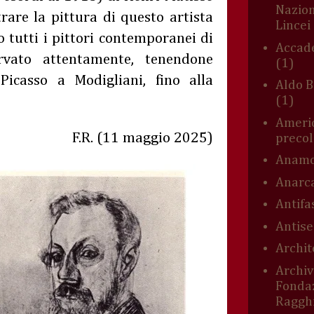
Nazion
trare la pittura di questo artista
Lincei
o tutti i pittori contemporanei di
Accade
rvato attentamente, tenendone
(1)
Picasso a Modigliani, fino alla
Aldo B
(1)
Americ
F.R. (11 maggio 2025)
preco
Anamo
Anarc
Antifa
Antis
Archit
Archiv
Fonda
Ragghi