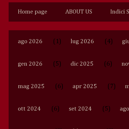
Home page
ABOUT US
Indici 
(1)
(4)
ago 2026
lug 2026
gi
(5)
(6)
gen 2026
dic 2025
no
(6)
(7)
mag 2025
apr 2025
m
(6)
(5)
ott 2024
set 2024
ago