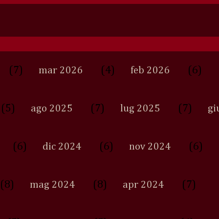
(7)
(4)
(6)
mar 2026
feb 2026
(5)
(7)
(7)
ago 2025
lug 2025
gi
(6)
(6)
(6)
dic 2024
nov 2024
(8)
(8)
(7)
mag 2024
apr 2024