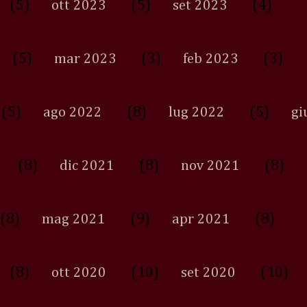
(5)
(5)
(4)
ott 2023
set 2023
(5)
(3)
(3)
mar 2023
feb 2023
(5)
(8)
(5)
ago 2022
lug 2022
gi
(8)
(8)
(8)
dic 2021
nov 2021
(8)
(9)
(8)
mag 2021
apr 2021
(8)
(10)
(10)
ott 2020
set 2020