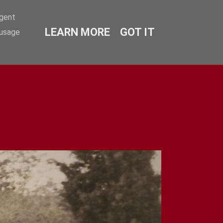
agent
LEARN MORE
GOT IT
 usage