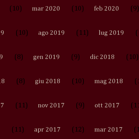
(10)
(10)
(9
mar 2020
feb 2020
(10)
(11)
(
19
ago 2019
lug 2019
(8)
(9)
(10)
9
gen 2019
dic 2018
(8)
(10)
(
18
giu 2018
mag 2018
(11)
(9)
(1
17
nov 2017
ott 2017
(11)
(12)
(
7
apr 2017
mar 2017