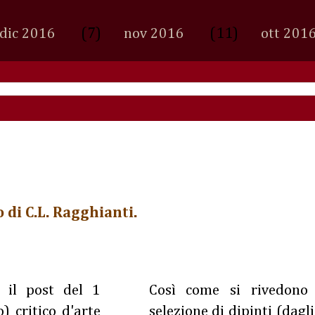
(7)
(11)
dic 2016
nov 2016
ott 201
 di C.L. Ragghianti.
 il post del 1
Così come si rivedono
) critico d'arte
selezione di dipinti (dagl