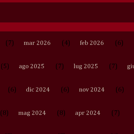
(7)
(4)
(6)
mar 2026
feb 2026
(5)
(7)
(7)
ago 2025
lug 2025
gi
(6)
(6)
(6)
dic 2024
nov 2024
(8)
(8)
(7)
mag 2024
apr 2024