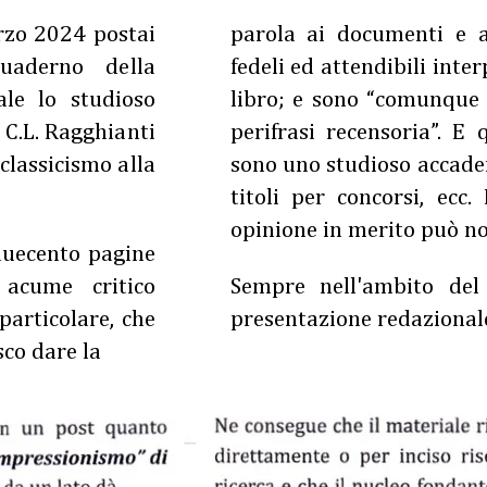
rzo 2024 postai
parola ai documenti e ai
uaderno della
fedeli ed attendibili inter
le lo studioso
libro; e sono “comunque 
 C.L. Ragghianti
perifrasi recensoria”. E
classicismo alla
sono uno studioso accade
titoli per concorsi, ecc
opinione in merito può non
 duecento pagine
 acume critico
Sempre nell'ambito del
 particolare, che
presentazione redazional
sco dare la