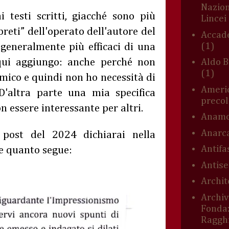
Nazion
 testi scritti, giacché sono più
Lincei
preti” dell'operato dell'autore del
Accade
(1)
generalmente più efficaci di una
 qui aggiungo: anche perché non
Aldo B
(1)
mico e quindi non ho necessità di
Americ
. D'altra parte una mia specifica
preco
 essere interessante per altri.
Anamo
Anarc
 post del 2024 dichiarai nella
Antifa
e quanto segue:
Antis
Archit
Archiv
Fonda
Ragghi