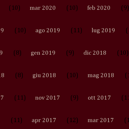
(10)
(10)
(9
mar 2020
feb 2020
(10)
(11)
(
19
ago 2019
lug 2019
(8)
(9)
(10)
9
gen 2019
dic 2018
(8)
(10)
(
18
giu 2018
mag 2018
(11)
(9)
(1
17
nov 2017
ott 2017
(11)
(12)
(
7
apr 2017
mar 2017