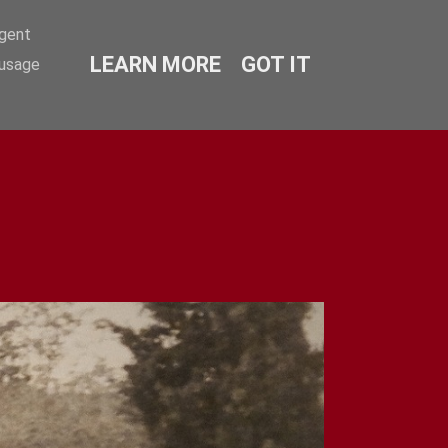
agent
LEARN MORE
GOT IT
 usage