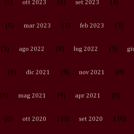
(5)
(5)
(4)
ott 2023
set 2023
(5)
(3)
(3)
mar 2023
feb 2023
(5)
(8)
(5)
ago 2022
lug 2022
gi
(8)
(8)
(8)
dic 2021
nov 2021
(8)
(9)
(8)
mag 2021
apr 2021
(8)
(10)
(10)
ott 2020
set 2020