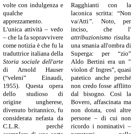
volte con indulgenza e
Ragghianti con la
qualche
laconica scritta: “Non
apprezzamento.
va/Atti
”.
Noto, per
L'unica attività – vedo
inciso, che l'
– che la fa sopravvivere
attribuzionismo
risulta
come notizia è che fu la
una smania all'ombra di
traduttrice italiana della
Superga: per “zio”
Storia sociale dell'arte
Aldo Bertini era un "
di Arnold Hauser
violon d' Ingres”, quasi
(“veleni” Einaudi,
patetico anche perché
1955). Questa opera
non credo fosse afflitto
dello studioso di
dal bisogno. Così la
origine ungherese,
Bovero, affascinata ma
divenuto britannico, fu
non dotata, così altre
considerata nefasta da
persone – di cui non
C.L.R. perché
ricordo i nominativi –