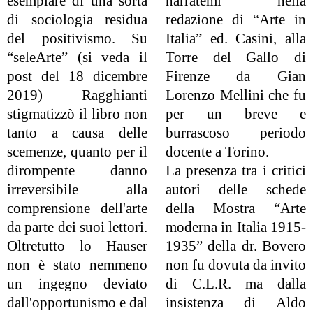
esemplare di una sorta
narratemi nella
di sociologia residua
redazione di “Arte in
del positivismo. Su
Italia” ed. Casini, alla
“seleArte” (si veda il
Torre del Gallo di
post del 18 dicembre
Firenze da Gian
2019) Ragghianti
Lorenzo Mellini che fu
stigmatizzò il libro non
per un breve e
tanto a causa delle
burrascoso periodo
scemenze, quanto per il
docente a Torino.
dirompente danno
La presenza tra i critici
irreversibile alla
autori delle schede
comprensione dell'arte
della Mostra “Arte
da parte dei suoi lettori.
moderna in Italia 1915-
Oltretutto lo Hauser
1935” della dr. Bovero
non è stato nemmeno
non fu dovuta da invito
un ingegno deviato
di C.L.R. ma dalla
dall'opportunismo e dal
insistenza di Aldo