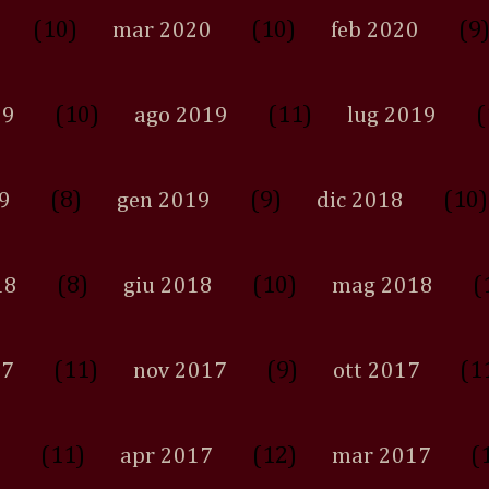
(10)
(10)
(9
mar 2020
feb 2020
(10)
(11)
(
19
ago 2019
lug 2019
(8)
(9)
(10)
9
gen 2019
dic 2018
(8)
(10)
(
18
giu 2018
mag 2018
(11)
(9)
(1
17
nov 2017
ott 2017
(11)
(12)
(
7
apr 2017
mar 2017