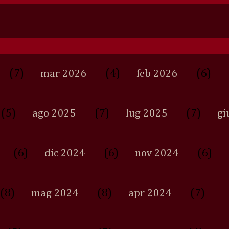
(7)
(4)
(6)
mar 2026
feb 2026
(5)
(7)
(7)
ago 2025
lug 2025
gi
(6)
(6)
(6)
dic 2024
nov 2024
(8)
(8)
(7)
mag 2024
apr 2024