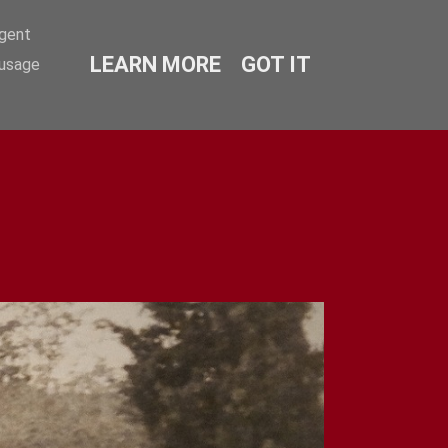
agent
LEARN MORE
GOT IT
 usage