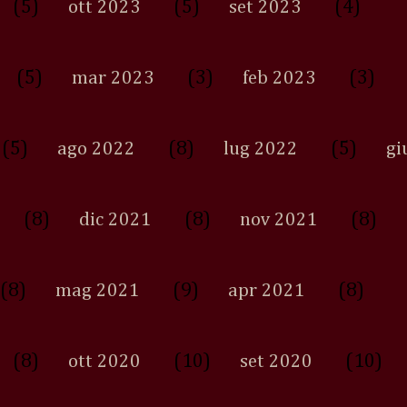
(5)
(5)
(4)
ott 2023
set 2023
(5)
(3)
(3)
mar 2023
feb 2023
(5)
(8)
(5)
ago 2022
lug 2022
gi
(8)
(8)
(8)
dic 2021
nov 2021
(8)
(9)
(8)
mag 2021
apr 2021
(8)
(10)
(10)
ott 2020
set 2020