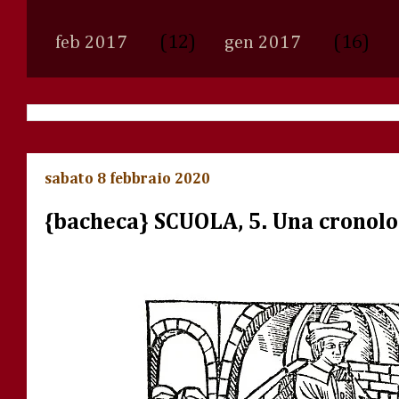
(12)
(16)
feb 2017
gen 2017
sabato 8 febbraio 2020
{bacheca} SCUOLA, 5. Una cronolo