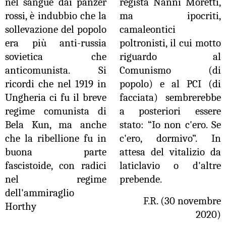
nel sangue dai panzer
regista Nanni Moretti,
rossi, è indubbio che la
ma ipocriti,
sollevazione del popolo
camaleontici
era più anti-russia
poltronisti, il cui motto
sovietica che
riguardo al
anticomunista. Si
Comunismo (di
ricordi che nel 1919 in
popolo) e al PCI (di
Ungheria ci fu il breve
facciata) sembrerebbe
regime comunista di
a posteriori essere
Bela Kun, ma anche
stato: “Io non c'ero. Se
che la ribellione fu in
c'ero, dormivo”. In
buona parte
attesa del vitalizio da
fascistoide, con radici
laticlavio o d'altre
nel regime
prebende.
dell'ammiraglio
F.R. (30 novembre
Horthy
2020)