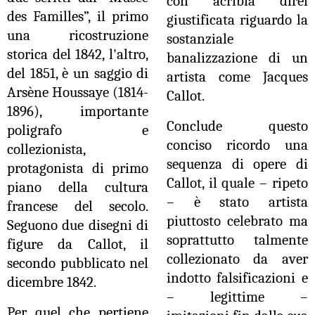
con acribia direi
des Familles”, il primo
giustificata riguardo la
una ricostruzione
sostanziale
storica del 1842, l'altro,
banalizzazione di un
del 1851, è un saggio di
artista come Jacques
Arsène Houssaye (1814-
Callot.
1896), importante
Conclude questo
poligrafo e
conciso ricordo una
collezionista,
sequenza di opere di
protagonista di primo
Callot, il quale – ripeto
piano della cultura
– è stato artista
francese del secolo.
piuttosto celebrato ma
Seguono due disegni di
soprattutto talmente
figure da Callot, il
collezionato da aver
secondo pubblicato nel
indotto falsificazioni e
dicembre 1842.
– legittime –
Per quel che pertiene