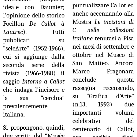
puntualizzare Callot ed
ideale con Daumier;
anche accennando alla
l'opinione dello storico
Mostra
Le incisioni di
Focillon
De Callot à
C. nelle collezioni
Lautrec
). Tutti
italiane
tenutasi a Pisa
pubblicati su
nei mesi di settembre e
“seleArte” (1952-1966),
ottobre nel Museo di
cui si aggiunge dalla
San Matteo. Ancora
seconda serie della
Marco Fragonara
rivista (1966-1980) il
conclude questa
saggio
Intorno a Callot
rassegna recensendo,
che indaga l'incisore e
su “Grafica d'Arte”
la sua “cerchia”
(n.13, 1993) due
prevalentemente
importanti volumi
italiana.
celebrativi del
Si propongono, quindi,
centenario di Callot,
due scritti dal “Musée