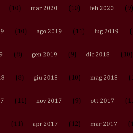
(10)
(10)
(9
mar 2020
feb 2020
(10)
(11)
(
19
ago 2019
lug 2019
(8)
(9)
(10)
9
gen 2019
dic 2018
(8)
(10)
(
18
giu 2018
mag 2018
(11)
(9)
(1
17
nov 2017
ott 2017
(11)
(12)
(
7
apr 2017
mar 2017