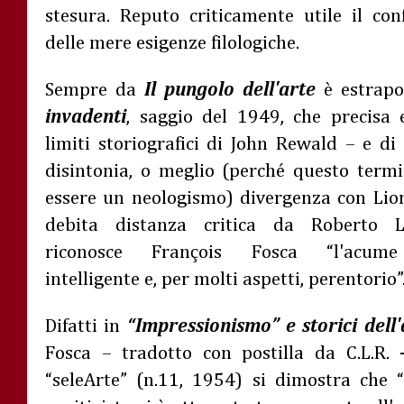
stesura. Reputo criticamente utile il con
delle mere esigenze filologiche.
Sempre da
Il pungolo dell'arte
è estrap
invadenti
, saggio del 1949, che precisa 
limiti storiografici di John Rewald – e d
disintonia, o meglio (perché questo termi
essere un neologismo) divergenza con Lion
debita distanza critica da Roberto L
ç
riconosce Fran
ois Fosca “l'acume 
intelligente e, per molti aspetti, perentorio”
Difatti in
“Impressionismo” e storici dell'
Fosca – tradotto con postilla da C.L.R. 
“seleArte” (n.11, 1954) si dimostra che “i