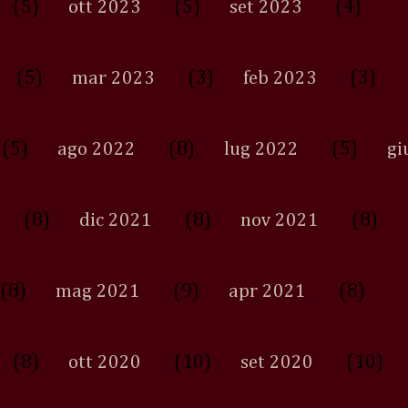
(5)
(5)
(4)
ott 2023
set 2023
(5)
(3)
(3)
mar 2023
feb 2023
(5)
(8)
(5)
ago 2022
lug 2022
gi
(8)
(8)
(8)
dic 2021
nov 2021
(8)
(9)
(8)
mag 2021
apr 2021
(8)
(10)
(10)
ott 2020
set 2020