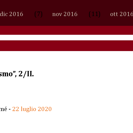
(7)
(11)
dic 2016
nov 2016
ott 201
mo”, 2/II.
rmé -
22 luglio 2020