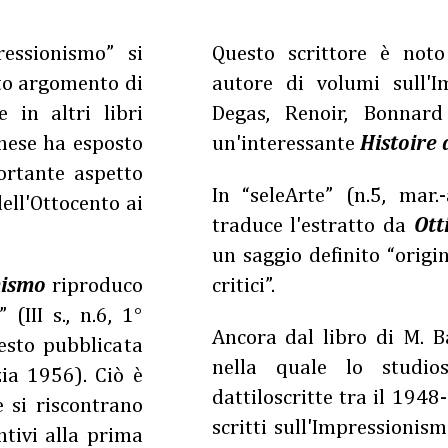
essionismo” si
Questo scrittore è noto
sto argomento di
autore di volumi sull'
 in altri libri
Degas, Renoir, Bonnar
chese ha esposto
un'interessante
Histoire 
ortante aspetto
In “seleArte” (n.5, mar
ell'Ottocento ai
traduce l'estratto da
Ott
un saggio definito “origi
nismo
riproduco
critici”.
(III s., n.6, 1°
Ancora dal libro di M. Ba
esto pubblicata
nella quale lo studio
ia 1956). Ciò è
dattiloscritte tra il 1948-
e si riscontrano
scritti sull'Impressionism
ntivi alla prima