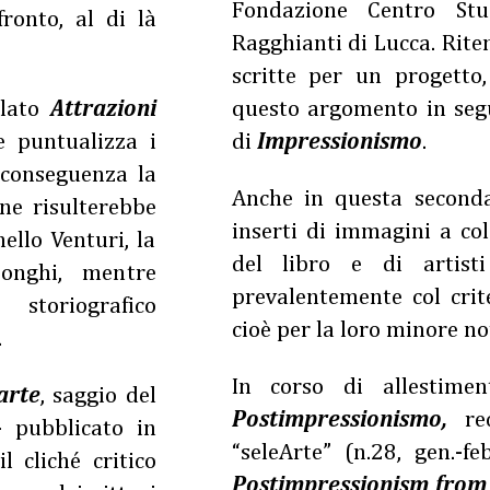
Fondazione Centro Stu
fronto, al di là
Ragghianti di Lucca. Rite
scritte per un progetto
olato
Attrazioni
questo argomento in segu
e puntualizza i
di
Impressionismo
.
i conseguenza la
Anche in questa seconda
ne risulterebbe
inserti di immagini a col
ello Venturi, la
del libro e di artisti
onghi, mentre
prevalentemente col crit
storiografico
cioè per la loro minore no
.
In corso di allestimen
arte
, saggio del
Postimpressionismo,
rec
- pubblicato in
“seleArte” (n.28, gen.-f
l cliché critico
Postimpressionism from