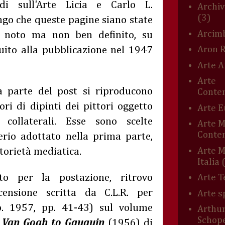
di sull'Arte Licia e Carlo L.
Archiv
(3)
ngo che queste pagine siano state
Arcim
, noto ma non ben definito, su
ito alla pubblicazione nel 1947
Aron 
Arte A
Arte
 parte del post si riproducono
Conte
ori di dipinti dei pittori oggetto
Arte 
 collaterali. Esse sono scelte
Arte 
Conte
erio adottato nella prima parte,
Arte M
torietà mediatica.
Italia
to per la postazione, ritrovo
Arte T
ensione scritta da C.L.R. per
Arte s
eb. 1957, pp. 41-43) sul volume
Arthu
Schop
 Van Gogh to Gauguin
(1956) di