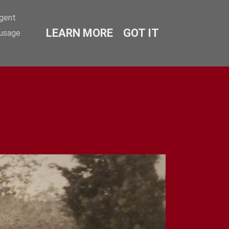
agent
LEARN MORE
GOT IT
 usage