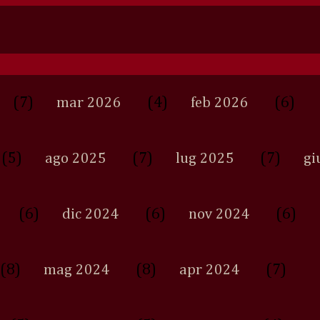
(7)
(4)
(6)
mar 2026
feb 2026
(5)
(7)
(7)
ago 2025
lug 2025
gi
(6)
(6)
(6)
dic 2024
nov 2024
(8)
(8)
(7)
mag 2024
apr 2024