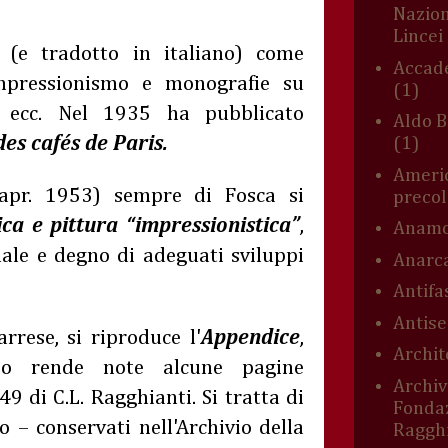
Nazion
Lincei
 (e tradotto in italiano) come
Accade
Impressionismo e monografie su
(1)
d ecc. Nel 1935 ha pubblicato
Aldo B
des cafés de Paris.
(1)
Americ
.-apr. 1953) sempre di Fosca si
preco
ica e pittura “impressionistica”
,
Anamo
nale e degno di adeguati sviluppi
Anarc
Antifa
Antis
rrese, si riproduce l'
Appendice
,
Archit
so rende note alcune pagine
Archiv
49 di C.L. Ragghianti. Si tratta di
Fonda
o – conservati nell'Archivio della
Ragghi