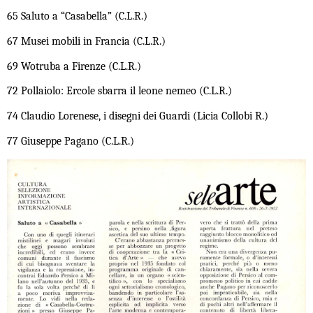
65 Saluto a “Casabella” (C.L.R.)
67 Musei mobili in Francia (C.L.R.)
69 Wotruba a Firenze (C.L.R.)
72 Pollaiolo: Ercole sbarra il leone nemeo (C.L.R.)
74 Claudio Lorenese, i disegni dei Guardi (Licia Collobi R.)
77 Giuseppe Pagano (C.L.R.)